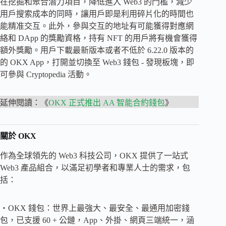
在挖掘和聚合潛力項目，降低進入 Web3 的門檻，減少
用戶搜索成本的同時，讓用戶即是利用碎片化的時間也
能精准交互。此外，參與交互的地址有可能獲得對應網
絡和 DApp 的獎勵資格，持有 NFT 的用戶將有機會獲得
額外獎勵。用戶下載最新版本或者不低於 6.22.0 版本的
的 OKX App，打開並切換至 Web3 錢包 - 發現板塊，即
可參與 Cryptopedia 活動。
延伸閱讀：《
OKX 正式推出 AA 智能合約錢包
》
關於
OKX
作為全球領先的 Web3 科技公司，OKX 提供了一站式
Web3 產品組合，以滿足初學者和專業人士的需求，包
括：
・OKX 錢包：世界上最強大、最安全、最通用加密錢
包，已支援 60 + 公鏈，App、外掛、網頁三端統一，涵