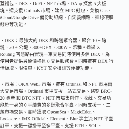
蓋錢包、DEX、DeFi、NFT 市場、DApp 探索 5 大板
塊。還支援 Ordinals 市場、建立 MPC 錢包、兌換 Gas、
iCloud/Google Drive 備份助記詞、自定義網路、連線硬體
錢包等功能。
・DEX：最強大的 DEX 和跨鏈聚合器，聚合 10 + 跨
鏈，20 + 公鏈，300+DEX，300W + 幣種。透過 X
Routing 智慧路由實現一筆交易同時使用多個 DEX，為
使用者提供最優價格且 0 交易服務費。同時擁有 DEX 行
情板塊、限價單、KYT 安全檢測等便捷功能。
・市場：OKX Web3 市場，擁有 Ordinasl 和 NFT 市場兩
大交易市場。Ordinasl 市場支援一站式交易、銘刻 BRC-
20 資產 和 BTC NFT。NFT 市場集創作、收藏、交易功
能於一身的 0 手續費的多鏈聚合平臺，同時支援一、二
級市場交易。實時獲取 OpeanSea、MagicEden、
Looksare、IMX Official、Element、Blur 等主流 NFT 平臺
訂單，支援一鍵掛單至多平臺。支援 ETH、SOL、