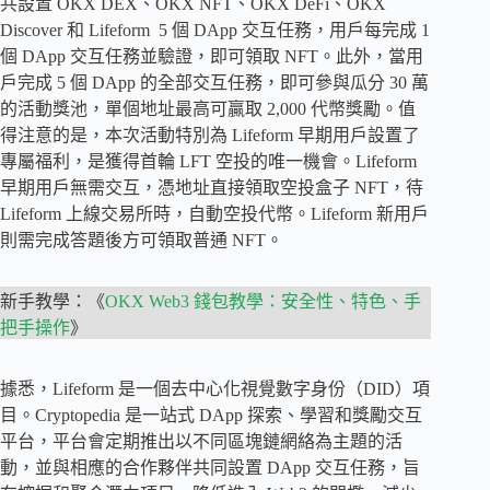
共設置 OKX DEX、OKX NFT、OKX DeFi、OKX
Discover 和 Lifeform 5 個 DApp 交互任務，用戶每完成 1
個 DApp 交互任務並驗證，即可領取 NFT。此外，當用
戶完成 5 個 DApp 的全部交互任務，即可參與瓜分 30 萬
的活動獎池，單個地址最高可贏取 2,000 代幣獎勵。值
得注意的是，本次活動特別為 Lifeform 早期用戶設置了
專屬福利，是獲得首輪 LFT 空投的唯一機會。Lifeform
早期用戶無需交互，憑地址直接領取空投盒子 NFT，待
Lifeform 上線交易所時，自動空投代幣。Lifeform 新用戶
則需完成答題後方可領取普通 NFT。
新手教學：《
OKX Web3 錢包教學：安全性、特色、手
把手操作
》
據悉，Lifeform 是一個去中心化視覺數字身份（DID）項
目。Cryptopedia 是一站式 DApp 探索、學習和獎勵交互
平台，平台會定期推出以不同區塊鏈網絡為主題的活
動，並與相應的合作夥伴共同設置 DApp 交互任務，旨