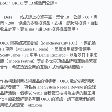
BSC、OKTC 等 13 條熱門公鏈。
・DeFi：一站式鏈上投資平臺，聚合 10 + 公鏈、60 + 專
案、200 + 協議的多種投資品，支援一鍵跨幣投資，自動
收益計算、更省 gas，讓 Defi 投資極盡簡單。
OKX 與英超冠軍曼城（Manchester City F.C.）、邁凱輪
F1 車隊（McLaren F1 Team）、奧運會單板滑雪選手
Scotty James、F1 車手 Daniel Ricciardo、以及翠貝卡電影
節（Tribeca Festival）等許多世界頂級品牌和運動員緊密
合作，希望透過全新的互動方式增強粉絲體驗。
作為構建創新技術產品的領導者，OKX 敢於挑戰現狀，
最近發起了一項名為 The System Needs a Rewrite 的全球
品牌活動，倡導以 Web3 自我管理技術為主導的新正規
化。如欲瞭解更多有關 OKX 的資訊，請下載我們的應
用程式或瀏覽：okx.com