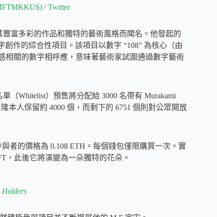
@MFTMKKUS) / Twitter
術家，以其豐富多彩的作品和獨特的藝術風格而聞名。他發起的
計和數字創作的綜合性項目。該項目以數字 “108” 為核心（由
世俗誘惑相關的數字相呼應，意味著藝術家試圖通過數字藝術
（Whitelist）預售將分配給 3000 名帶有 Murakami
，村上隆本人保留約 4000 個，而剩下的 6751 個則對公眾開放
參與者的價格為 0.108 ETH。每個錢包僅限購買一次。實
” NFT，此後它將演變為一朵獨特的花朵。
 Holders