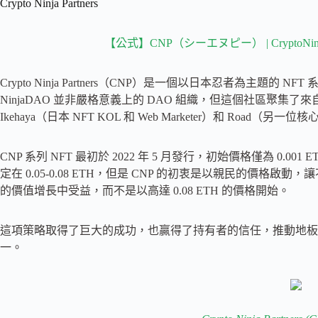
Crypto Ninja Partners
【公式】CNP（シーエヌピー） | CryptoNinja Partn
Crypto Ninja Partners（CNP）是一個以日本忍者為主題的 
NinjaDAO 並非嚴格意義上的 DAO 組織，但這個社區聚
Ikehaya（日本 NFT KOL 和 Web Marketer）和 Road
CNP 系列 NFT 最初於 2022 年 5 月發行，初始價格僅為 0.001
定在 0.05-0.08 ETH，但是 CNP 的初衷是以親民的價格啟
的價值增長中受益，而不是以高達 0.08 ETH 的價格開始。
這項策略取得了巨大的成功，也贏得了持有者的信任，推動地板價超過 
一。