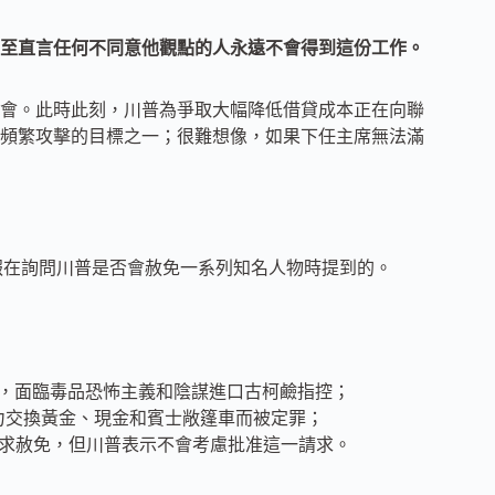
至直言任何不同意他觀點的人永遠不會得到這份工作。
會。此時此刻，川普為爭取大幅降低借貸成本正在向聯
普頻繁攻擊的目標之一；很難想像，如果下任主席無法滿
報在詢問川普是否會赦免一系列知名人物時提到的。
，面臨毒品恐怖主義和陰謀進口古柯鹼指控；
政治影響力交換黃金、現金和賓士敞篷車而被定罪；
川普總統寫信尋求赦免，但川普表示不會考慮批准這一請求。