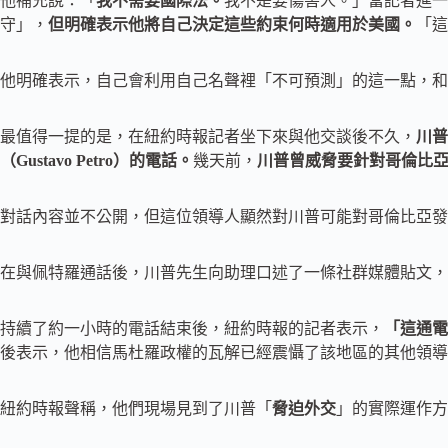
他補充說：「
我不需要國際法。
我不是要傷害人。」當記者進一
守」，
但明確表示他將自己決定這些約束何時適用於美國。
「這
他明確表示，自己會利用自己名聲裡「不可預測」的這一點，和
最值得一提的是，在紐約時報記者坐下來與他交談後不久，
川普
（Gustavo Petro）的電話。
幾天前，
川普曾威脅要針對哥倫比
對話內容並不公開，但這位領導人顯然對川普可能對哥倫比亞發
在與佩特羅通話後，川普先生向助理口述了一條社群媒體貼文，
持續了約一小時的電話結束後，紐約時報的記者表示，
「這通電
後表示，他相信馬杜羅政權的瓦解已經震懾了該地區的其他領導
紐約時報聲稱，他們現場見到了川普「
脅迫外交
」的實際運作方