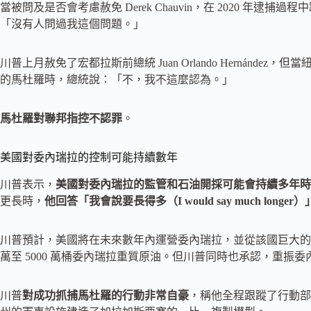
當被問及是否會考慮赦免 Derek Chauvin，在 2020 年逮捕過程
「沒有人問過我這個問題。」
川普上月赦免了宏都拉斯前總統 Juan Orlando Hernán
的馬杜羅時，總統說：「不，我不這麼認為。」
馬杜羅對聯邦指控不認罪
。
美國對委內瑞拉的控制可能持續數年
川普表示，
美國對委內瑞拉的監管和石油開採可能會持續多年時
更長時，
他回答「我會說要長得多（I would say much longer
川普預計，美國將在未來數年內運營委內瑞拉，並從該國巨大的石
萬至 5000 萬桶委內瑞拉重質原油。但川普同時也承認，重振
川普
對成功抓捕馬杜羅的行動非常自豪
，稱他全程跟蹤了行動部