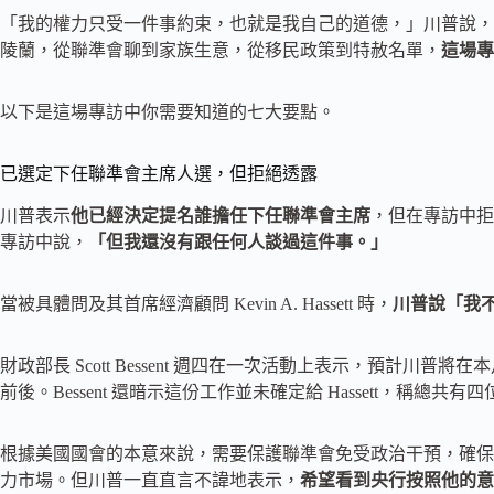
「我的權力只受一件事約束，也就是我自己的道德，」川普說，
陵蘭，從聯準會聊到家族生意，從移民政策到特赦名單，
這場專
以下是這場專訪中你需要知道的七大要點。
已選定下任聯準會主席人選，但拒絕透露
川普表示
他已經決定提名誰擔任下任聯準會主席
，但在專訪中拒
專訪中說，
「但我還沒有跟任何人談過這件事。」
當被具體問及其首席經濟顧問 Kevin A. Hassett 時，
川普說「我
財政部長 Scott Bessent 週四在一次活動上表示，預計
前後。Bessent 還暗示這份工作並未確定給 Hassett，稱總共有
根據美國國會的本意來說，需要保護聯準會免受政治干預，確保
力市場。但川普一直直言不諱地表示，
希望看到央行按照他的意