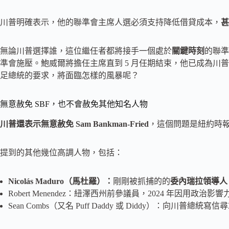
川普明確表示，他的聯準會主席人選必須支持降低借貸成本，
甚
無論川普選擇誰，這位繼任者都將接手一個處於
關鍵時刻
的聯準
準會施壓。鮑威爾將擔任主席直到 5 月任期結束，他已成為川
足總統的要求，將面臨怎樣的風暴呢？
無意赦免 SBF，也不會赦免其他知名人物
川普還表示無意赦免 Sam Bankman-Fried
，這個問題是紐約時
提到的其他幾位高調人物，包括：
Nicolás Maduro（馬杜羅）：
剛剛被抓捕的的
委內瑞拉領導人
Robert Menendez：紐澤西州前參議員，2024 年因用
Sean Combs（又名 Puff Daddy 或 Diddy）：向