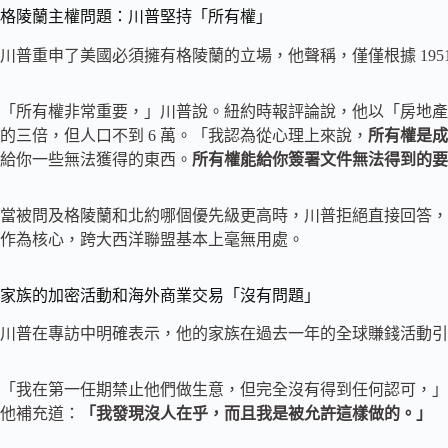
格陵蘭主權問題：川普堅持「所有權」
川普重申了美國必須擁有格陵蘭的立場，他聲稱，僅僅根據 19
「所有權非常重要，」川普說。紐約時報評論說，他以「房地產
的三倍，但人口不到 6 萬。「我認為從心理上來說，
所有權是成
給你一些無法獲得的東西。
所有權能給你簽署文件無法得到的要
當被問及格陵蘭和北約哪個優先級更高時，川普拒絕直接回答，
作為核心，跨大西洋聯盟基本上毫無用處。
家族的加密活動和海外商業交易「沒有問題」
川普在專訪中明確表示，他的家族在過去一年的全球賺錢活動引
「我在第一任期禁止他們做生意，但完全沒有得到任何認可，」
他補充道：
「我發現沒人在乎，而且我是被允許這樣做的。」