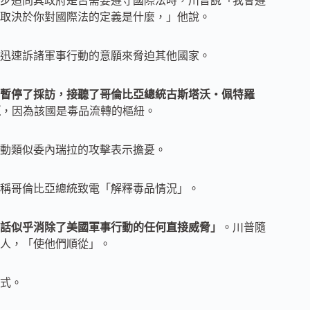
步追問其政府是否需要遵守國際法時，川普說「我會遵
取決於你對國際法的定義是什麼，」他說。
迅速訴諸軍事行動的意願來脅迫其他國家。
暫停了採訪，接聽了哥倫比亞總統古斯塔沃・佩特羅
亞
，因為該國是毒品流轉的樞紐。
動類似委內瑞拉的攻擊表示擔憂。
稱哥倫比亞總統致電「解釋毒品情況」。
話似乎消除了美國軍事行動的任何直接威脅」
。川普隨
人，「使他們順從」。
式。