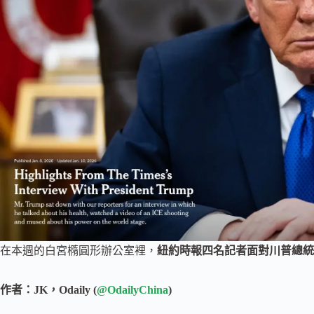
在本週的白宮橢圓形辦公室裡，
紐約時報四名記者面對川普總統
作者：JK，Odaily (
@OdailyChina
)