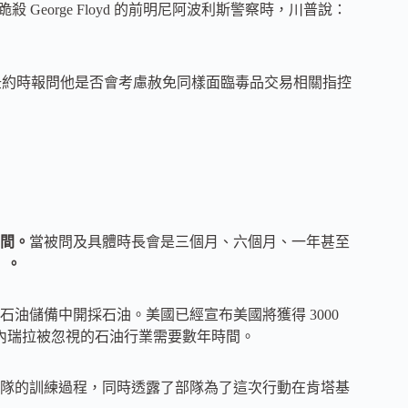
中跪殺 George Floyd 的前明尼阿波利斯警察時，川普說：
dez，但當紐約時報問他是否會考慮赦免同樣面臨毒品交易相關指控
間。
當被問及具體時長會是三個月、六個月、一年甚至
）」。
油儲備中開採石油。美國已經宣布美國將獲得 3000
委內瑞拉被忽視的石油行業需要數年時間。
隊的訓練過程，同時透露了部隊為了這次行動在肯塔基