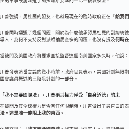
州的軍事設施建造了加拉加斯要塞的一比一複製模型。
川普強調，馬杜羅的盟友，也就是現在的臨時政府正在
「給我們
川普同時迴避了幾個問題：關於為什麼他承認馬杜羅的副總統德爾西・羅
導人，為何不支持反對派領袖馬查多的問題，也沒有提及
何時在
當被問及美國政府將要求直接監督這個南美國家多久時，他說：
川普發表這番言論的幾小時前，政府官員表示，美國計劃無限期
國會議員概述的三階段計劃的一部分。
「我不需要國際法」，川普稱其權力僅受「自身道德」約束
在被問及其全球權力是否有任何限制時，川普做出了最直白的表
法。這是唯一能阻止我的東西。
」