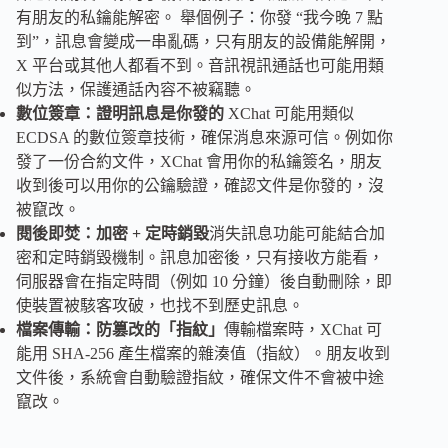
有朋友的私鑰能解密。 舉個例子：你發 “我今晚 7 點
到”，訊息會變成一串亂碼，只有朋友的設備能解開，
X 平台或其他人都看不到。音訊視訊通話也可能用類
似方法，保護通話內容不被竊聽。
數位簽章：證明訊息是你發的
XChat 可能用類似
ECDSA 的數位簽章技術，確保消息來源可信。例如你
發了一份合約文件，XChat 會用你的私鑰簽名，朋友
收到後可以用你的公鑰驗證，確認文件是你發的，沒
被竄改。
閱後即焚：加密 + 定時銷毀
消失訊息功能可能結合加
密和定時銷毀機制。訊息加密後，只有接收方能看，
伺服器會在指定時間（例如 10 分鐘）後自動刪除，即
使裝置被駭客攻破，也找不到歷史訊息。
檔案傳輸：防篡改的「指紋」
傳輸檔案時，XChat 可
能用 SHA-256 產生檔案的雜湊值（指紋）。朋友收到
文件後，系統會自動驗證指紋，確保文件不會被中途
竄改。