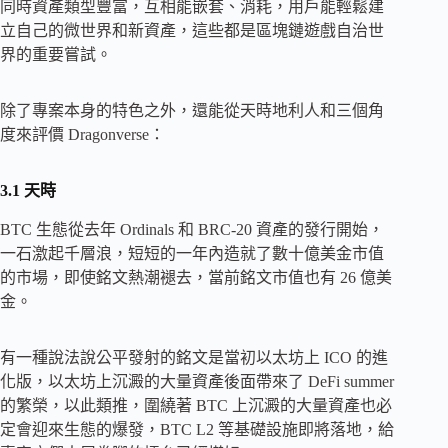
同時資產類型豐富，互相能嵌套、消耗，用戶能輕鬆建
立自己的微世界和新資產，這些都是區塊鏈遊戲自治世
界的重要嘗試。
除了專案本身的特色之外，還能從天時地利人和三個角
度來評價 Dragonverse：
3.1 天時
BTC 生態從去年 Ordinals 和 BRC-20 資產的發行開始，
一石激起千層浪，短短的一年內造就了數十億美金市值
的市場，即使銘文熱潮褪去，當前銘文市值也有 26 億美
金。
有一種說法說公平發射的銘文是當初以太坊上 ICO 的進
化版，以太坊上沉澱的大量資產後面帶來了 DeFi summer
的繁榮，以此類推，圍繞著 BTC 上沉澱的大量資產也必
定會迎來生態的爆發，BTC L2 等基礎設施即將落地，給