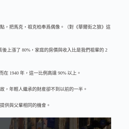
點，把馬克・祖克柏奉爲偶像。（對《華爾街之狼》這
素後上漲了 80%，家庭的房價與收入比是我們祖輩的 2
在 1940 年，這一比例高達 90% 以上。
故，年輕人繼承的財産卻不到以前的一半。
提供與父輩相同的機會。