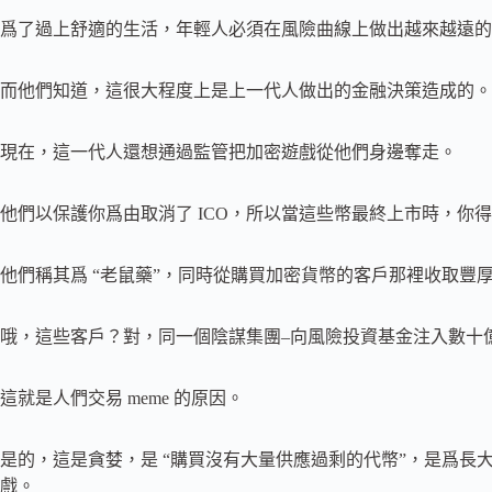
爲了過上舒適的生活，年輕人必須在風險曲線上做出越來越遠的
而他們知道，這很大程度上是上一代人做出的金融決策造成的。
現在，這一代人還想通過監管把加密遊戲從他們身邊奪走。
他們以保護你爲由取消了 ICO，所以當這些幣最終上市時，你得以
他們稱其爲 “老鼠藥”，同時從購買加密貨幣的客戶那裡收取豐
哦，這些客戶？對，同一個陰謀集團–向風險投資基金注入數十
這就是人們交易 meme 的原因。
是的，這是貪婪，是 “購買沒有大量供應過剩的代幣”，是爲長大
戲。