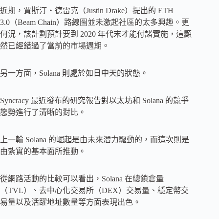
近期，賈斯汀・德雷克（Justin Drake）提出的 ETH
3.0（Beam Chain）路線圖並未激起社區的太多興趣。更
何況，該計劃預計要到 2020 年代末才能付諸實施，這顯
然已經錯過了當前的市場週期。
另一方面，Solana 則處於如日中天的狀態。
Syncracy 最近發布的研究報告對以太坊和 Solana 的競爭
態勢進行了清晰的對比。
上一輪 Solana 的崛起是由未來潛力驅動的，而這次則是
由紮實的基本面所推動。
從網路活動的比較可以看出，Solana 在總鎖倉量
（TVL）、去中心化交易所（DEX）交易量、穩定幣交
易量以及活躍地址數量等方面表現出色。