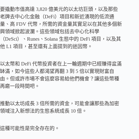
要撬動市值高達 3,820 億美元的以太坊巨頭，以及那些
老牌去中心化金融（DeFi）項目和新近湧現的低流通
量、高 FDV 代幣，所需的資金量其實足以在其他多個新
興領域掀起波瀾。這些領域包括去中心化科學
（DeSci）、Runes、Solana 生態中的 DeFi 項目，以及其
他 L1 項目，甚至還有上面提到的迷因幣。
以太幣和 DeFi 代幣投資者在上一輪週期中已經賺得盆滿
缽滿，如今這些人都渴望再翻 3 到 5 倍以實現財富自
由。但或許市場不會這麼容易給他們機會？讓這些幣種
再磨一段時間吧。
推動以太坊成長 3 倍所需的資金，可能會讓那些為加密
領域注入新想法的生態系統成長 10 倍。
這種可能性是完全存在的。