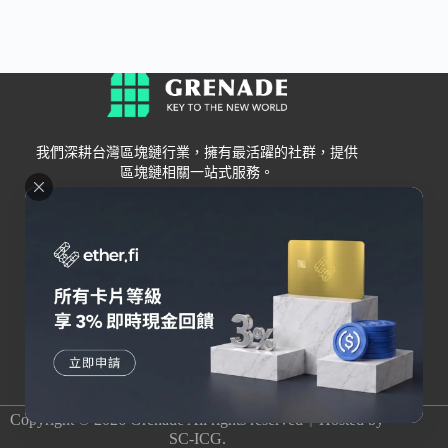
我們深耕台灣區塊鏈行業，擁有最活躍的社群，提供
區塊鏈相關一站式服務。
Grenade
區塊鏈資訊
交易所
關於我們
新手
幣安
聯絡我們
Bybit
錢包
OKX
加密卡
HOYA BIT
AI
Pionex
其他
Copyright © 2026 Grenade All rights reserved｜Hosted by
SC-ICG.