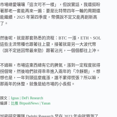
市場總愛嚷嚷「這次可不一樣」，但說實話，我還挺盼
著那老一套能再來一遍：要是比特幣四年一輪的周期還
能繼續，2025 年第四季度，幣價說不定又能再創新高
了。
然後呢，就是那套熟悉的流程：BTC 一漲，ETH、SOL
這些主流幣種也跟著往上竄，接著就是另一大波代幣
（說不定迷因幣最來勁）跟著沾光，一個個都往上沖。
不過嘛，市場這東西總有它的脾氣，漲到一定程度就得
拐個彎，然後咱們就得乖乖進入兩年的「冷靜期」。想
想也是，一年到頭這麼瘋漲，誰不累得慌張？所以嘛，
那兩年的休整，就像是給市場的小長假。
撰文：
Ignas | DeFi Research
編譯：
比推 BitpushNews | Yanan
加密研究團隊 Delphi Research 早在 2023 年中就預測了