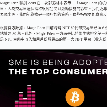
Magic Eden 聯創 Zedd 在一次部落格中表示：「Magic 
量，因為交易量這個指標很容易受到激勵措施的影響。我們更專
表現出色，我們認為這是一項巧妙的策略。這些指標更能真實反
根據官方數據，Magic Eden 目前跨鏈 NFT 和代幣交易量已達 6 億
地址達 30 萬。此外，Magic Eden 一方面是比特幣生態排名
是 NFT 生態中收入和用戶份額最高的第一大 NFT 平台（收入份額