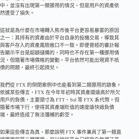
中，並沒有出現第一類挪用的情況，但是用戶的資產依
然遭受了損失。
這就是為什麼在市場轉入熊市後平台更容易暴雷的原因
之一：其持有的資產由於平台自身的投機交易，導致其
與客戶存入的資產風險敞口不一致。即便曾經的審計報
告顯示平台是超額儲備的，同時也不存在第一種挪用情
況，但隨著市場價格的變動，平台依然可能出現資不抵
債的問題，最終引起擠兌。
我們從 FTX 的倒閉案例中也能看到第二類挪用的跡象。
依據某些傳言，FTX 在今年年初時其資產還遠高於所欠
用戶的負債，主要頭寸為 FTT、Sol 等 FTX 系代幣。但
隨著市場下行，使得其資產端貶值的速度遠快過負債
端，最終造成了無法彌補的虧空。
如果這些傳言為真，那麼說明 FTX 事件兼具了第一類直