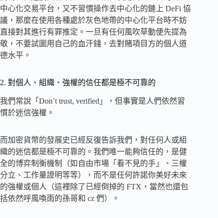
中心化交易平台，又不習慣操作去中心化的鏈上 DeFi 協
議，那麼在使用各種處於灰色地帶的中心化平台時不妨
直接對其進行有罪推定。一旦有任何風吹草動便先提為
敬，不要試圖用自己的血汗錢，去對賭項目方的個人道
德水平。
2. 對個人、組織、強權的信任都是極不可靠的
我們常說「Don’t trust, verified」，但事實是人們依然習
慣於迷信強權。
而加密貨幣的發展史已經反復告訴我們，對任何人或組
織的迷信都是極不可靠的。我們唯一能夠信任的，是健
全的博弈制衡機制（如自由市場「看不見的手」、三權
分立、工作量證明等等），而不是任何許諾你美好未來
的強權或個人（這裡除了已經倒掉的 FTX，當然也還包
括依然呼風喚雨的孫哥和 cz 們）。