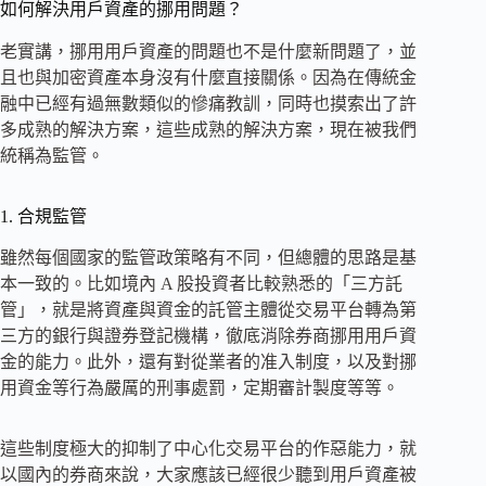
如何解決用戶資產的挪用問題？
老實講，挪用用戶資產的問題也不是什麼新問題了，並
且也與加密資產本身沒有什麼直接關係。因為在傳統金
融中已經有過無數類似的慘痛教訓，同時也摸索出了許
多成熟的解決方案，這些成熟的解決方案，現在被我們
統稱為監管。
1. 合規監管
雖然每個國家的監管政策略有不同，但總體的思路是基
本一致的。比如境內 A 股投資者比較熟悉的「三方託
管」，就是將資產與資金的託管主體從交易平台轉為第
三方的銀行與證券登記機構，徹底消除券商挪用用戶資
金的能力。此外，還有對從業者的准入制度，以及對挪
用資金等行為嚴厲的刑事處罰，定期審計製度等等。
這些制度極大的抑制了中心化交易平台的作惡能力，就
以國內的券商來說，大家應該已經很少聽到用戶資產被