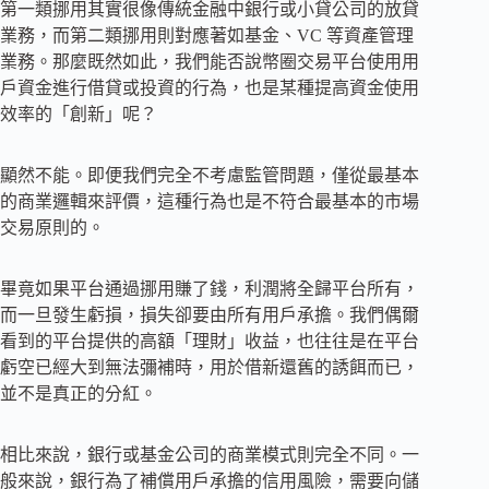
第一類挪用其實很像傳統金融中銀行或小貸公司的放貸
業務，而第二類挪用則對應著如基金、VC 等資產管理
業務。那麼既然如此，我們能否說幣圈交易平台使用用
戶資金進行借貸或投資的行為，也是某種提高資金使用
效率的「創新」呢？
顯然不能。即便我們完全不考慮監管問題，僅從最基本
的商業邏輯來評價，這種行為也是不符合最基本的市場
交易原則的。
畢竟如果平台通過挪用賺了錢，利潤將全歸平台所有，
而一旦發生虧損，損失卻要由所有用戶承擔。我們偶爾
看到的平台提供的高額「理財」收益，也往往是在平台
虧空已經大到無法彌補時，用於借新還舊的誘餌而已，
並不是真正的分紅。
相比來說，銀行或基金公司的商業模式則完全不同。一
般來說，銀行為了補償用戶承擔的信用風險，需要向儲