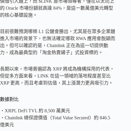
價值引入鏈上，而 $LINK 是市場領導者，僅在以太坊上
的 Oracle 市場份額就高達 84%，是這一數萬億美元轉型
的核心基礎設施。
目前很難預測哪條 L1 公鏈會勝出，尤其是在眾多企業鏈
進入市場的背景下，也無法確定哪款 RWA 應用會脫穎而
出。但可以確認的是，Chainlink 正在為這一切提供動
力，成為最典型的「淘金熱賣鏟子」式投資標的。
長期以來，市場普遍認為 XRP 將成為機構採用的代表，
但從多方面來看，LINK 在這一領域的落地程度甚至比
XRP 更高，而且考慮到估值，其上漲潛力更具吸引力。
數據對比
・XRPL DeFi TVL 約 8,500 萬美元
・Chainlink 總保證價值（Total Value Secured）約 846.5
億美元