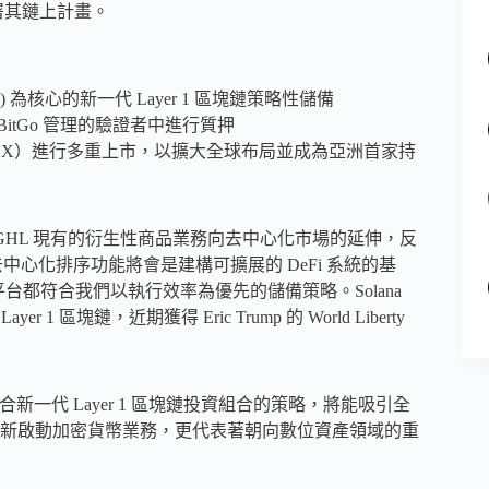
備並部署其鏈上計畫。
ui (SUI) 為核心的新一代 Layer 1 區塊鏈策略性儲備
並且將在 BitGo 管理的驗證者中進行質押
SGX）進行多重上市，以擴大全球布局並成為亞洲首家持
 是將 LGHL 現有的衍生性商品業務向去中心化市場的延伸，反
中心化排序功能將會是建構可擴展的 DeFi 系統的基
儲備，兩個平台都符合我們以執行效率為優先的儲備策略。Solana
塊鏈，近期獲得 Eric Trump 的 World Liberty
一代 Layer 1 區塊鏈投資組合的策略，將能吸引全
新啟動加密貨幣業務，更代表著朝向數位資產領域的重