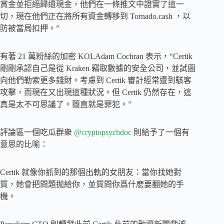
賞金並拒絕歸還現金，他們在一條推文中證實了這一
切，現在他們正在將所有資金轉移到 Tornado.cash ，以
防被當局扣押。”
有著 21 萬粉絲的加密 KOLAdam Cochran 表示，“Certik
剛剛承認自己是從 Kraken 竊取數據的安全公司，並試圖
向他們勒索更多錢財。考慮到 Certik 審計經常遭到駭客
攻擊，而現在又出現這種狀況。但 Certik 仍然存在，這
真是太不可思議了。簡直就是罪犯。”
評論區一個吃瓜群衆
@cryptopsychdoc
則給予了一個有
意思的比喻：
Certik 就像你抓到的那個出軌的女朋友：當你找她對
質，她會把問題抛給你，並質問你爲什麽要翻她的手
機。