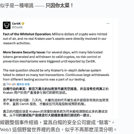
似乎是一種嘲諷 ——
只因你太菜！
縱觀整個事件經過，當爲白帽的安全公司變成 “駭客”，
Web3 這個野蠻世界裡的黑白，似乎不再那麽涇渭分明。