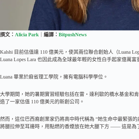
撰文：
Alicia Park
｜
編譯：
BitpushNews
Kalshi 目前估值達 110 億美元，使其兩位聯合創始人（Luana Lop
Luana Lopes Lara 也因此成為全球最年輕的女性白手起家億萬富
Luana 畢業於麻省理工學院，擁有電腦科學學位。
大學期間，她的暑期實習經驗包括在雷・達利歐的橋水基金和肯
造了一家估值 110 億美元的新創公司。
然而，這位巴西裔創業家仍將高中時代稱為 “她生命中最緊張的
將腿拉伸至耳邊時，用點燃的香煙放在她大腿下方 —— 這是