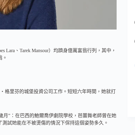
es Lara、Tarek Mansour）均躋身億萬富翁行列，其中，
翁。
・格里芬的城堡投資公司工作。短短六年時間，她就打
歲月”：在巴西的鮑爾喬伊劇院學校，芭蕾舞老師曾在她
為了測試她能在不被燙傷的情況下保持這個姿勢多久。