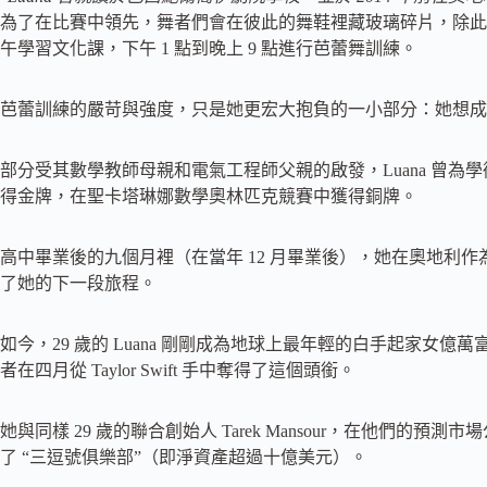
為了在比賽中領先，舞者們會在彼此的舞鞋裡藏玻璃碎片，除此之
午學習文化課，下午 1 點到晚上 9 點進行芭蕾舞訓練。
芭蕾訓練的嚴苛與強度，只是她更宏大抱負的一小部分：她想成
部分受其數學教師母親和電氣工程師父親的啟發，Luana 曾
得金牌，在聖卡塔琳娜數學奧林匹克競賽中獲得銅牌。
高中畢業後的九個月裡（在當年 12 月畢業後），她在奧地利
了她的下一段旅程。
如今，29 歲的 Luana 剛剛成為地球上最年輕的白手起家女億萬富翁，取代
者在四月從 Taylor Swift 手中奪得了這個頭銜。
她與同樣 29 歲的聯合創始人 Tarek Mansour，在他們的預測
了 “三逗號俱樂部”（即淨資產超過十億美元）。