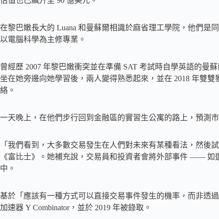
估值也已飆升至 90 億美元。
在黎巴嫩長大的 Luana 和曼蘇爾相識於麻省理工學院，他們
以電腦科學為主修專業。
曾經歷 2007 年黎巴嫩衝突並在準備 SAT 考試時自學英語的曼
坐在她旁邊向她學習後，兩人變得熟悉起來，並在 2018 年雙雙獲得紐約市
絡。
一天晚上，在他們步行回到金融區的實習生公寓的路上，預測市
「我們看到，大多數交易發生在人們對未來有某種看法，然後試圖
《富比士》。她補充說，交易員和投資者會將外部事件 —— 如
中。
基於「應該有一種方式可以直接交易事件發生的機率，而非透過
加速器 Y Combinator，並於 2019 年被錄取。