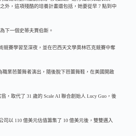
外，這項殘酷的培養計畫還包括，她要從早 7 點到中
為下一個史蒂夫賈伯斯。
為學術競賽學習至深夜，並在巴西天文學奧林匹克競賽中奪
作為職業芭蕾舞者演出，隨後脫下芭蕾舞鞋，在美國開啟
了 31 歲的 Scale AI 聯合創始人 Lucy Guo，後
市場公司以 110 億美元估值籌集了 10 億美元後，雙雙邁入