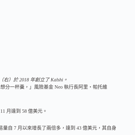
our（右）於 2018 年創立了 Kalshi。
也想分一杯羹，」風險基金 Neo 執行長阿里・帕托維
1 月達到 58 億美元。
et 的交易量自 7 月以來增長了兩倍多，達到 43 億美元，其自身