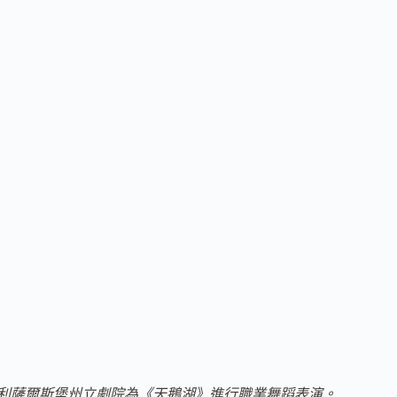
往奧地利薩爾斯堡州立劇院為《天鵝湖》進行職業舞蹈表演。