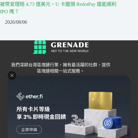
被幣安理賠 4.73 億美元，U 卡龍頭 RedotPay 還能順利
IPO 嗎？
2026/08/06
我們深耕台灣區塊鏈行業，擁有最活躍的社群，提供
區塊鏈相關一站式服務。
Grenade
區塊鏈資訊
交易所
關於我們
新手
幣安
聯絡我們
Bybit
錢包
OKX
加密卡
HOYA BIT
AI
Pionex