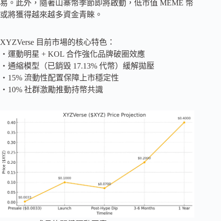
易。此外，隨著山寨幣季節即將啟動，低市值 MEME 幣
或將獲得越來越多資金青睞。
XYZVerse 目前市場的核心特色：
・運動明星 + KOL 合作強化品牌破圈效應
・通縮模型（已銷毀 17.13% 代幣）緩解拋壓
・15% 流動性配置保障上市穩定性
・10% 社群激勵推動持幣共識