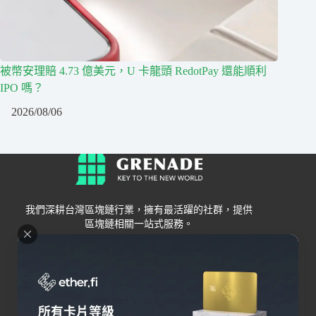
被幣安理賠 4.73 億美元，U 卡龍頭 RedotPay 還能順利
IPO 嗎？
2026/08/06
我們深耕台灣區塊鏈行業，擁有最活躍的社群，提供
區塊鏈相關一站式服務。
Grenade
區塊鏈資訊
交易所
關於我們
新手
幣安