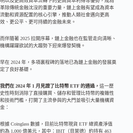
明以及更高效資本流轉下的更高資本利得等優勢，成為
革除傳統金融沈沒的重要力量，鏈上金融有望成為資本
流動和資源配置的核心引擎，推動人類社會邁向更高
效、更公平、更可持續的金融未來。
而伴隨著 2025 拉開序幕，鏈上金融也在監管走向清晰、
機構躍躍欲試的大趨勢下迎來爆發契機。
早在 2024 年，多項裏程碑的落地已為鏈上金融的發展奠
定了良好基礎。
我們在 2024 年 1 月見證了比特幣 ETF 的通過，
這一歷
史性時刻消除了直接購買、儲存和管理比特幣的複雜性
和技術門檻，打開了主流參與的大門並吸引大量機構資
金：
根據 Coinglass 數據，目前比特幣現貨 ETF 總資產淨值
約為 1,000 億美元，其中：IBIT（貝萊德）約持有 463