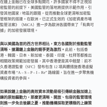
在鏈上金融已在全球多點開花，許多國家不得不正視加
密監管的前提下，美國監管的落地將提供示範作用，引
發其他國家 / 地區的跟隨，從而推動全球更清晰加密監
管框架的搭建。在歐洲，已正式生效的《加密資產市場
監管法案》（MiCA）進一步為歐洲各國帶來了「有典可
據」的加密發展環境。
與以美國為首的西方世界相比，東方各國對於推動監管
清晰、搶灘鏈上金融的競爭更為激烈。
此前，包括香
港、韓國、日本、新加坡、泰國、印度、杜拜等都推出
相關政策規範加密發展，其中香港便是其中翹楚：前不
久香港證監會（SFC）發布包含 12 項具體措施香港虛擬
資產市場 “A – S – P – I – Re” 路線圖，旨在進一步聚焦機
構投資者的參與。
如果說鏈上金融的高效資本流動是吸引傳統金融加速上
鍊的原始驅動力，那麼更清晰、開放、包容的監管環境
則進一步免去後顧之憂，推動機構採取更積極的上鍊策