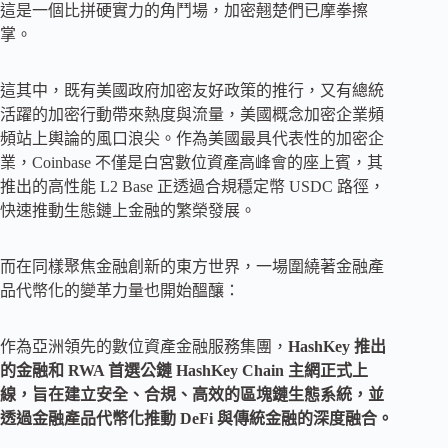
這是一個比拼硬實力的角鬥場，加密翹楚們已摩拳擦
掌。
這其中，既有美國政府加密友好政策的推行，又有總統
活躍的加密行動帶來熱度與流量，美國概念加密企業頻
頻站上輿論的風口浪尖。作為美國最具代表性的加密企
業，Coinbase 不僅是白宮數位資產高峰會的座上賓，其
推出的高性能 L2 Base 正透過合規穩定幣 USDC 路徑，
快速推動生態鏈上金融的繁榮發展。
而在同樣聚焦金融創新的東方世界，一場圍繞著金融產
品代幣化的變革力量也開始醞釀：
作為亞洲領先的數位資產金融服務集團，
HashKey 推出
的金融和 RWA 首選公鏈 HashKey Chain 主網正式上
線，旨在建立安全、合規、高效的區塊鏈生態系統，並
透過金融產品代幣化推動 DeFi 與傳統金融的深度融合。