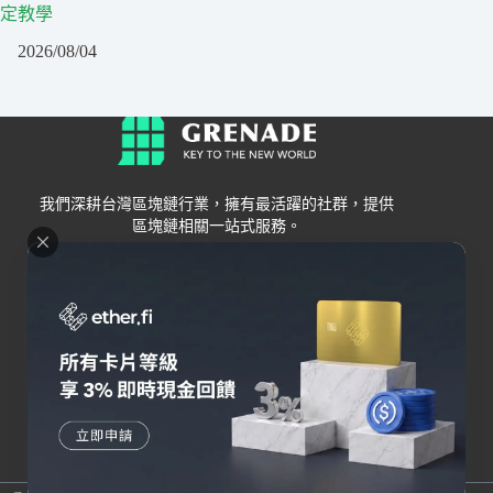
定教學
2026/08/04
我們深耕台灣區塊鏈行業，擁有最活躍的社群，提供
區塊鏈相關一站式服務。
Grenade
區塊鏈資訊
交易所
關於我們
新手
幣安
聯絡我們
Bybit
錢包
OKX
加密卡
HOYA BIT
AI
Pionex
其他