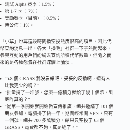
測試 Alpha 賽季：1.5%；
第 1-7 季 ：7%；
獎勵賽季（目前）：0.5%；
待公佈：1%。
「小草」也算這段時間擼空投熱度很高的項目，因此代
幣查詢消息一出，各大「擼毛」社群一下子熱鬧起來，
參與互動的用戶們紛紛去查詢所獲代幣數量，但隨之而
來的是各種怨氣在社群媒體上瀰漫：
“5.8 個 GRASS 我沒看錯吧，妥妥的反擼啊，還有人
比我更少的嗎？”
“批量搞了一堆號，怎麼一億積分就給了幾十個幣，到
底咋算的？”
“從第一季開始就開始做宣傳推廣，總共邀請了 101 個
朋友參加，電腦掛了快一年，期間經常開 VPN，只有
一個號，總共 700 多萬積分，結果只空投了 63 個
GRASS，電費都不夠，真是絕了。”