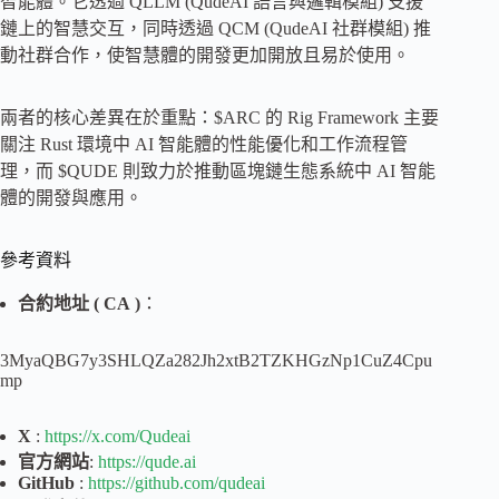
智能體。它透過 QLLM (QudeAI 語言與邏輯模組) 支援
鏈上的智慧交互，同時透過 QCM (QudeAI 社群模組) 推
動社群合作，使智慧體的開發更加開放且易於使用。
兩者的核心差異在於重點：$ARC 的 Rig Framework 主要
關注 Rust 環境中 AI 智能體的性能優化和工作流程管
理，而 $QUDE 則致力於推動區塊鏈生態系統中 AI 智能
體的開發與應用。
參考資料
合約地址 (
CA
)
：
3MyaQBG7y3SHLQZa282Jh2xtB2TZKHGzNp1CuZ4Cpu
mp
X
:
https://x.com/Qudeai
官方網站
:
https://qude.ai
GitHub
:
https://github.com/qudeai