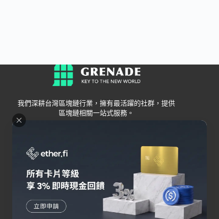
我們深耕台灣區塊鏈行業，擁有最活躍的社群，提供
區塊鏈相關一站式服務。
Grenade
區塊鏈資訊
交易所
關於我們
新手
幣安
聯絡我們
Bybit
錢包
OKX
加密卡
HOYA BIT
AI
Pionex