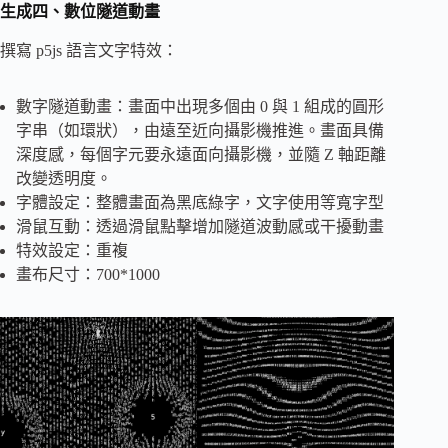
生成四、數位隧道動畫
撰寫 p5js 語言文字特效：
數字隧道動畫：畫面中出現多個由 0 與 1 組成的圓形
字串（如環狀），由遠至近向攝影機推進。畫面具備
深度感，每個字元要永遠面向攝影機，並隨 Z 軸距離
改變透明度。
字體設定：整體畫面為黑底綠字，文字使用等寬字型
滑鼠互動：透過滑鼠點擊增加隧道波動感或干擾動畫
特效設定：重複
畫布尺寸：700*1000