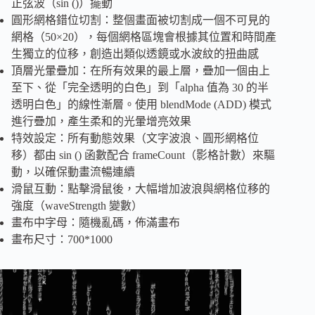
正弦波（sin ()）擺動
圓形網格錯位切割：整個畫面被切割成一個不可見的
網格（50×20），每個網格區塊會根據其位置和時間產
生獨立的位移，創造出類似透鏡或水波紋的扭曲感
頂層光暈疊加：在所有效果的最上層，疊加一個由上
至下、從「完全透明的白色」到「alpha 值為 30 的半
透明白色」的線性漸層。使用 blendMode (ADD) 模式
進行疊加，產生柔和的光暈增亮效果
特效設定：所有動態效果（文字波浪、圓形網格位
移）都由 sin () 函數配合 frameCount（影格計數）來驅
動，以確保動畫流暢連續
滑鼠互動：點擊滑鼠後，大幅增加波浪與網格位移的
強度（waveStrength 變數）
畫布中字母：隨機亂碼，佈滿畫布
畫布尺寸：700*1000