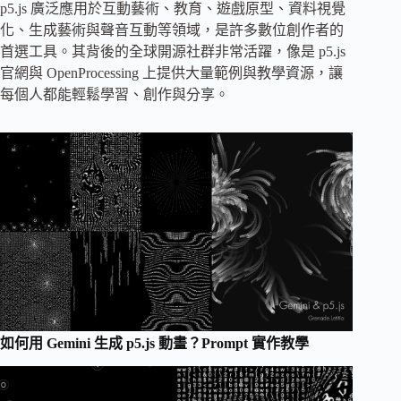
p5.js 廣泛應用於互動藝術、教育、遊戲原型、資料視覺
化、生成藝術與聲音互動等領域，是許多數位創作者的
首選工具。其背後的全球開源社群非常活躍，像是 p5.js
官網與 OpenProcessing 上提供大量範例與教學資源，讓
每個人都能輕鬆學習、創作與分享。
如何用 Gemini 生成 p5.js 動畫？Prompt 實作教學