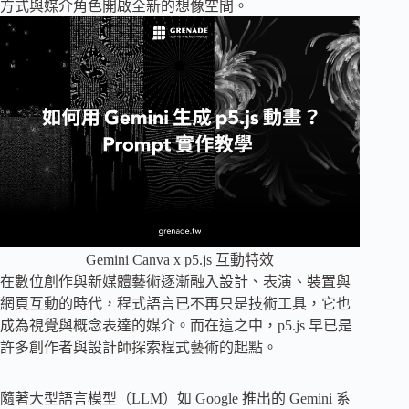
方式與媒介角色開啟全新的想像空間。
Gemini Canva x p5.js 互動特效
在數位創作與新媒體藝術逐漸融入設計、表演、裝置與
網頁互動的時代，程式語言已不再只是技術工具，它也
成為視覺與概念表達的媒介。而在這之中，p5.js 早已是
許多創作者與設計師探索程式藝術的起點。
隨著大型語言模型（LLM）如 Google 推出的 Gemini 系