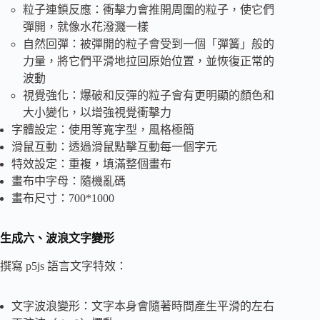
粒子連鎖反應：衝擊力會推開周圍的粒子，使它們
彈開，就像水花潑濺一樣
自然回彈：被彈開的粒子會受到一個「彈簧」般的
力量，將它們平滑地拉回原始位置，並恢復正常的
波動
視覺強化：爆破和反彈的粒子會有更明顯的顏色和
大小變化，以增強視覺衝擊力
字體設定：使用等寬字型，風格極簡
滑鼠互動：透過滑鼠點擊互動每一個字元
特效設定：重複，填滿整個畫布
畫布中字母：隨機亂碼
畫布尺寸：700*1000
生成六、波浪文字變形
撰寫 p5js 語言文字特效：
文字波浪變形：文字本身會隨著時間產生平滑的左右