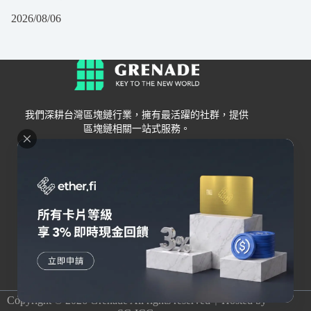
2026/08/06
我們深耕台灣區塊鏈行業，擁有最活躍的社群，提供
區塊鏈相關一站式服務。
Grenade
區塊鏈資訊
交易所
關於我們
新手
幣安
聯絡我們
Bybit
錢包
OKX
加密卡
HOYA BIT
AI
Pionex
其他
Copyright © 2026 Grenade All rights reserved｜Hosted by