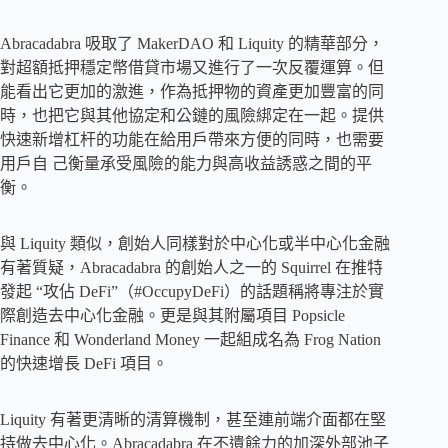
Abracadabra 吸取了 MakerDAO 和 Liquity 的精華部分，
對超額抵押穩定幣借貸市場又進行了一次反覆運算。但
能看出它更加的激進，作為抵押物的資產更加豐富的同
時，也把它與其他協定和公鏈的風險綁定在一起。提供
快速新增杠杆的功能在給用戶帶來方便的同時，也需要
用戶自 己衡量承受風險的能力與高收益誘惑之間的平
衡。
與 Liquity 類似，創始人同樣對於中心化或半中心化金融
有著質疑，Abracadabra 的創始人之一的 Squirrel 在推特
發起 “攻佔 DeFi”（#OccupyDeFi）的話題稱將專注於實
際創造去中心化金融。更是與其附屬項目 Popsicle
Finance 和 Wonderland Money 一起組成名為 Frog Nation
的快速增長 DeFi 項目。
Liquity 有著更清晰的清算機制，甚至連前端介面都在堅
持做去中心化。Abracadabra 在不遺餘力的加深外部池子