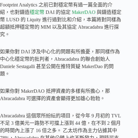
Footprint Analytics 之前已對穩定幣有過一篇全面的介
紹，也對鑄造
穩定幣
DAI 的協定
MakerDAO
與鑄造穩定
幣 LUSD 的 Liquity 進行過對比和介紹，本篇將對同樣為
超額抵押穩定幣的 MIM 以及其協定 Abracadabra 進行探
究。
如果你對 DAI 涉及中心化的問題有所擔憂，那同樣作為
中心化穩定幣的批判者，Abracadabra 的聯合創始人
Daniele Sestagalli 甚至公開在推特質疑 MakerDao 的問
題。
如果你對 MakerDAO 抵押資產的多樣有所擔心，那
Abracadabra 可選擇的資產會顯得更加雄心勃勃。
Abracadabra 這個眾所紛紜的項目，從今年 9 月初的 TVL
不足 3 億美元一路勢不可擋上漲到 44 億，在不到 2 個月
的時間內上漲了 16 倍之多。 乙太坊作為主力佔據其中
78%，Abracadabra 在其他公鏈上也不斷發力，現時可支