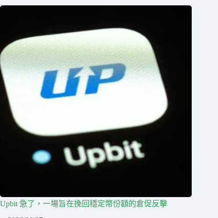
Upbit 急了，一場旨在挽回穩定幣份額的倉促反擊