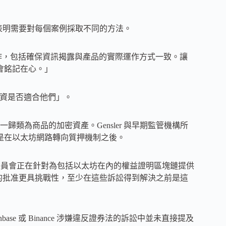
這表明需要對每個案例採取不同的方法。
作，包括確保資訊揭露與產品的實際運作方式一致。讓
會銘記在心。」
定投資是否適合他們」。
類為商品的加密資產。Gensler 與早期監管機構所
別是在以太坊網路轉向質押機制之後。
美國證券交易委員會正在針對為包括以太坊在內的權益證明區塊鏈提供
 的批准更具挑戰性，至少在這些訴訟得到解決之前是這
Coinbase 或 Binance 涉嫌違反證券法的訴訟中並未直接提及