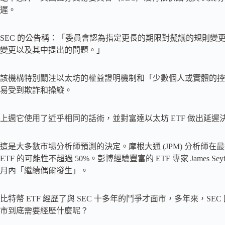
遲。
SEC 的公告稱：「委員會認為指定更長的期限對擬議的規則變
變更以及其中提出的問題。」
該機構特別關注以太坊的權益證明機制和「少數個人或實體的控
易受到欺詐和操縱。
上週它使用了近乎相同的話術，並對富達以太坊 ETF 做出延遲
這是大多數市場分析師預測的決定。摩根大通 (JPM) 分析師在最近
ETF 的可能性不超過 50%。彭博經驗豐富的 ETF 專家 James S
月內「繼續偶爾發生」。
比特幣 ETF 經歷了與 SEC 十多年的鬥爭才面市，多年來，SE
市到底需要經歷什麼呢？