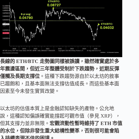
長線的 ETH/BTC 走勢圖同樣被誤讀，雖然確實處於多
年震盪區間，但近三年整體受制於下跌趨勢，近期反彈
僅觸及長期支撐位
。這種下跌趨勢源自於以太坊的敘事
已趨飽和，且基本面無法支撐估值成長。而這些基本面
因素至今未發生實質改變。
以太坊的估值本質上是金融認知缺失的產物。公允地
說，這種認知偏誤確實能撐起可觀市值（參見 XRP），
但其支撐力並非無限。
宏觀流動性暫時維持了 ETH 市值
的水位，但除非發生重大結構性變革，否則很可能會陷
入持續表現不佳的困境。