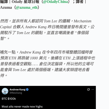
編譯｜Odaily 星球日報（
@OdailyChina
）；譯者｜
Azuma（
@azuma_eth
）
然而，並非所有人都認同 Tom Lee 的邏輯，Mechanism
Capital 合夥人 Andrew Kang 昨日晚間邊曾發布長文，公
開駁斥了 Tom Lee 的觀點，並直言嘲諷後者 “像個弱
智”。
補充一點，
Andrew Kang 在今年四月市場整體回檔時曾
預測 ETH 將跌破 1000 美元，後續在 ETH 上漲過程中也
曾發表過看空觀點…… 倉位決定腦袋，所以他的立場可
能會與 Tom Lee 處於兩個極端，建議大家辯證地去看
待。