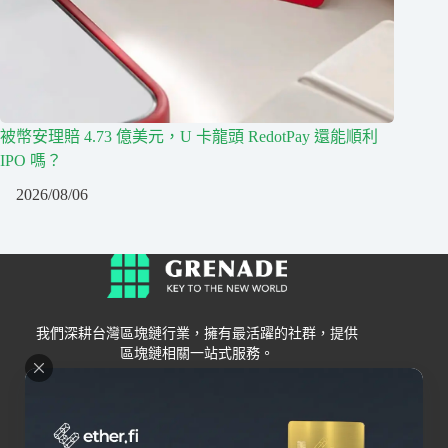
被幣安理賠 4.73 億美元，U 卡龍頭 RedotPay 還能順利
IPO 嗎？
2026/08/06
我們深耕台灣區塊鏈行業，擁有最活躍的社群，提供
區塊鏈相關一站式服務。
Grenade
區塊鏈資訊
交易所