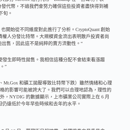
 天的時間來分發代幣，不過我們會努力確保這些投資者盡快得到補
下旬。
始從不同維度對此進行了分析。CryptoQuant 創始
x 正準備向債權人分發比特幣。大規模資金流出表明散戶投資者尚
被迫出售，因此這不是純粹的賣方流動性。“
0%，即使發生即時性拋售。我相信這種分配不會結束看漲趨
。”
德國政府、Mt.Gox 和礦工拋壓導致比特幣下跌）雖然情緒和心理
格的影響可能被誇大了。我們可以合理地認為，理性的
NYDIG 的數據顯示，上市礦業公司實際上在 6 月
，但仍遠低於今年早些時候和去年的水平。