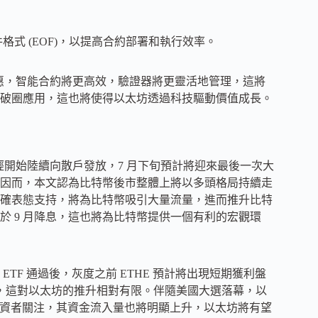
VM 物件格式 (EOF)，以提高合約部署和執行效率。
實惠，智能合約將更高效，驗證器將更靈活地管理，這將
破圈應用，這也將使得以太坊透過科技驅動價值成長。
已經開始陸續向散戶發放，7 月下旬預計將迎來最後一次大
因而，本文認為比特幣後市整體上將以多頭格局持續走
確表態支持，將為比特幣吸引大量流量，進而推升比特
 9 月降息，這也將為比特幣提供一個有利的宏觀環
F 通過後，灰度之前 ETHE 預計將出現短期獲利盤
限，這對以太坊的推升相對有限。伴隨美國大選落幕，以
機構投資者關注，其資金流入量也將明顯上升，以太坊將有望