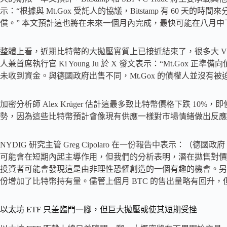
示：“根據與 Mt.Gox 受託人的協議，Bitstamp 有 60
償。” 本文預計這也將在未來一個月內完成，最快可能在八月中
整體上看，近期比特幣的大拋壓實質上已接近結束了，很多大 V 也開
人兼首席執行官 Ki Young Ju 於 X 發文表示：“Mt.Go
未收到資金。與德國政府出售不同，Mt.Gox 的債權人並沒有
加密分析師 Alex Krüger 估計這最多致比特幣價格下跌 1
勢，因為這些比特幣預計會像現有供應一樣對市場情緒做出反應
NYDIG 研究主管 Greg Cipolaro 在一份報告中表示：（
可能會在短期內起主導作用，但我們的分析表明，潛在拋售對價
投資者可能會發現這是由非理性恐懼創造的一個有趣的機會。另外，
份增加了比特幣持有量。儘管上個月 BTC 的售出量略有回升
以太坊 ETF 只差臨門一腳，但巨大拋壓或使其短期受挫