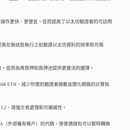
使 BLS 簽章操作更快、更便宜，從而提高了以太坊驗證者的可訪問
，以提高在無狀態執行之前驗證以太坊資料的效率和可靠
分提款，從而為再質押和質押池提供更靈活的選擇。
加到 2048 ETH，減少所需的驗證者總數並簡化網路的計算負
步優化 L2，增強交易處理和可擴展性。
定 EOA（外部擁有帳戶）的代碼，使普通錢包可以暫時轉換