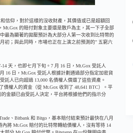
念和信仰，對於這樣的沒收財產，其價值或已是超額回
，Mt.Gox 的賠付對象主要還是散戶為主，其一下子全部
中最為顯著的拋壓預計為大部分人第一次收到比特幣的
八月初；與此同時，市場也正在上演之前預測的” 五窮六
 天，也即七月下旬。7 月 16 日，Mt.Gox 受託人
24 年 7 月 16 日，Mt.Gox 受託人根據計劃通過部分指定加密貨
人已向超過 13,000 名債權人償還了這些資產。
債權人的資金（從 Mt.Gox 收到了 48,641 BTC）。平
收到的金額已由受託人決定，平台將根據他們的指示分
C Trade、Bitbank 和 Bitgo，基本賠付結束預計最快在八月
數小時內將 Mt.Gox 賠付的比特幣轉給債權人，沒有等待 14
他大部分 Mt.Gox 賠付代幣。Bitstamp 在一份聲明中表