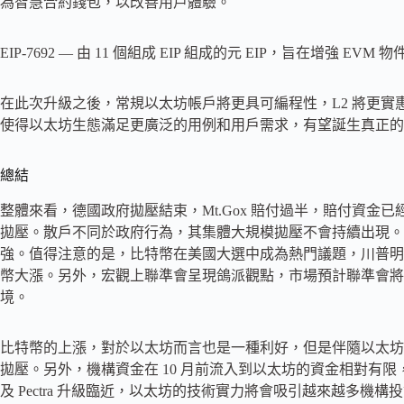
為智慧合約錢包，以改善用戶體驗。
EIP-7692 — 由 11 個組成 EIP 組成的元 EIP，旨在增強 E
在此次升級之後，常規以太坊帳戶將更具可編程性，L2 將更
使得以太坊生態滿足更廣泛的用例和用戶需求，有望誕生真正的
總結
整體來看，德國政府拋壓結束，Mt.Gox 賠付過半，賠付資金
拋壓。散戶不同於政府行為，其集體大規模拋壓不會持續出現。
強。值得注意的是，比特幣在美國大選中成為熱門議題，川普明
幣大漲。另外，宏觀上聯準會呈現鴿派觀點，市場預計聯準會將於
境。
比特幣的上漲，對於以太坊而言也是一種利好，但是伴隨以太坊 ET
拋壓。另外，機構資金在 10 月前流入到以太坊的資金相對有
及 Pectra 升級臨近，以太坊的技術實力將會吸引越來越多