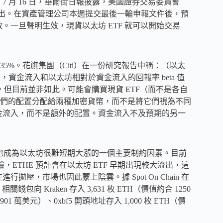
7 月 16 日，華爾街日報披露，美國證券交易委員會
3 日推出。在資產管理公司本週提交最後一輪申報文件後，預
效。一旦聲明生效，現貨以太坊 ETF 就可以開始交易
%-35%。花旗集團（Citi）在一份研究報告中稱：（以太
此外，資金流入和以太坊相對於資金流入的回報率 beta 值
，但目前並非如此。可能會購買現貨 ETF（而不是各自
們的配置分配給兩種加密貨幣，而不是將它們視為不同
資金流入，而不是額外的配置。資金流入不及預期的另一
拋壓也成為以太坊很難短期大漲的一個主要制約因素。目前
驗，ETHE 預計會在以太坊 ETF 早期出現較大流出，這
壓，市場也因此蒙上陰雲。據 Spot On Chain 在
關錢包向 Kraken 存入 3,631 枚 ETH（價值約合 1250
01 萬美元）、0xbf5 開頭地址存入 1,000 枚 ETH（價