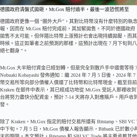
德國政府清盤式拋砸，Mt.Gox 賠付過半，最後一波恐慌將至
德國政府更像一個 “圈外大戶”，其對比特幣沒有什麼特別的執
報，因而在 Mt.Gox 賠付完成前，其加緊拋售。不同於德國政府
拋售不太可能，但伴隨比特幣上漲預計也會出現持續拋壓，而其
時候。這正如筆者之前預測的那樣，這預計出現在 7 月下旬到
絕七翻身 “。
Mt.Gox 大半賠付資金已經划轉，但是完全到散戶手中還需等待 7-14
Nobuaki Kobayashi 發佈通知：繼 2024 年 7 月 5 日後，20
幣交易所等向部分債權人償還了比特幣和比特幣現金，截至目前受託
Kraken 在郵件中表示，其已經成功地從 Mt.Gox 受託人那裡收到了
台將努力盡快分配資金，預計 7-14 天將存入對應賬戶。用戶
發。
除了 Kraken，Mt.Gox 指定的賠付交易所還有 Bitstamp、SBI V
中下旬。7 月 5 日，Mt.Gox 債權人報告顯示，Bitbank 已於
天的期限。本文預計，Bitstamp 和 SBI VC Trade 將主要承載其