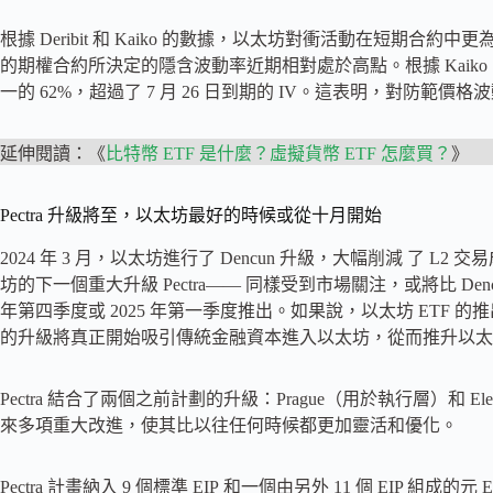
根據 Deribit 和 Kaiko 的數據，以太坊對衝活動在短期合約中更
的期權合約所決定的隱含波動率近期相對處於高點。根據 Kaiko 的數
一的 62%，超過了 7 月 26 日到期的 IV。這表明，對防範
延伸閱讀：《
比特幣 ETF 是什麼？虛擬貨幣 ETF 怎麼買？
》
Pectra 升級將至，以太坊最好的時候或從十月開始
2024 年 3 月，以太坊進行了 Dencun 升級，大幅削減 了
坊的下一個重大升級 Pectra—— 同樣受到市場關注，或將比 Denc
年第四季度或 2025 年第一季度推出。如果說，以太坊 ETF 的
的升級將真正開始吸引傳統金融資本進入以太坊，從而推升以太
Pectra 結合了兩個之前計劃的升級：Prague（用於執行層）和 El
來多項重大改進，使其比以往任何時候都更加靈活和優化。
Pectra 計畫納入 9 個標準 EIP 和一個由另外 11 個 EIP 