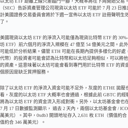
以太坊 ETF 距離上線只差臨門一腳，大概率將在下周開始交易。
（SEC）告訴資產管理公司現貨以太坊 ETF 可能於 7 月 2
計美國證券交易委員會將於下週一宣佈以太坊 ETF 註冊聲明生
了。
美國現貨以太坊 ETF 的淨流入可能僅為現貨比特幣 ETF 的 30
坊 ETF）前六個月的淨流入規模在 47 億至 54 億美元之間。
可能低於分析結果。儘管 ETH 可能在長期內提供多樣化的好處
代幣）的投資者可能會認為比特幣和以太坊足夠相似，可以將他
的資產。這意味著以太坊可能會看到專門用於比特幣 ETF 的
個原因是缺乏質押服務。
除了以太坊 ETF 的淨流入資金可能不足外，灰度的 ETHE 
看，灰度的以太坊 ETF 大概率也會通過，根據此前 GBTC 的經
將為以太坊 ETF 的資金流入形成對衝。另外，以太坊基金會也在進行拋
7 月 17 日數據監測顯示， 過去 2 天內，兩個以太坊基金會 / ICO 相
萬美元）。其中，0xdb3 開頭地址存入 2,631 枚 ETH（價值約合 9
值約合 346 萬美元）。