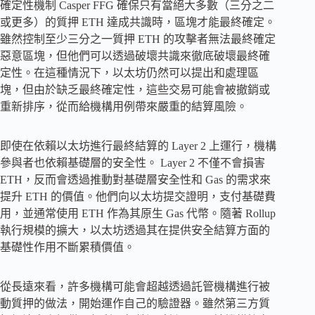
確定性機制 Casper FFG 確保只有當絕大多數（三分之二
或更多）的質押 ETH 達成共識時，區塊才能最終確定。
雖然控制至少三分之一質押 ETH 的攻擊者無法最終確定
惡意區塊，但他們可以透過破壞共識來徹底破壞最終確
定性。在這種情況下，以太坊仍然可以提出和處理區
塊，但由於缺乏最終確定性，這些交易可能會被撤銷或
重新排序，從而給機構用例帶來嚴重的結算風險。
即使在依賴以太坊進行最終結算的 Layer 2 上運行，機構
參與者也依賴基礎層的安全性。 Layer 2 不僅不會損害
ETH，反而會透過推動對基礎層安全性和 Gas 的需求來
提升 ETH 的價值。他們向以太坊提交證明，支付基礎費
用，並通常使用 ETH 作為其原生 Gas 代幣。隨著 Rollup
執行規模的擴大，以太坊透過其在提供安全結算方面的
基礎性作用不斷累積價值。
從長遠來看，許多機構可能會超越透過託管機構進行被
動質押的做法，開始運作自己的驗證器。雖然第三方質