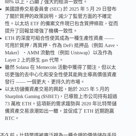
88% 以上，凸顯了強大的經濟一致性。
美國證券交易委員會 (SEC) 於 2025 年 5 月 29 日發布
了關於質押的政策說明，減少了監管方面的不確定
性。以太坊 ETF 的備案文件現已包含質押條款，從而
提升了回報並增強了機構一致性。
ETH 的深度可組合性使其成為一種生產性資產 ——
可用於質押 / 再質押、作為 DeFi 抵押品（例如 Aave、
Maker）、AMM 流動性（例如 Uniswap）以及作為
Layer 2 上的原生 gas 代幣。
雖然 Solana 在 Memecoin 活動中獲得了關注，但以太
坊更強的去中心化和安全性使其能夠主導高價值資產
發行 —— 一個更大、更持久的市場。
以太坊儲備資產交易的興起，始於 2025 年 5 月的
Sharplink Gaming ($SBET)，已導致上市公司持有超過
73 萬枚 ETH。這項新的需求趨勢與 2020 年比特幣儲
備資產交易浪潮如出一轍，並促成了 ETH 近期跑贏
BTC。
不久前，比特幣還被廣泛視為一種合規的價值儲存手段