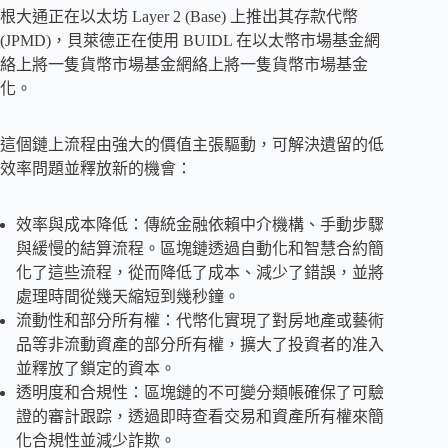
根大通正在以太坊 Layer 2 (Base) 上推出其存款代幣
(JPMD)，貝萊德正在使用 BUIDL 在以太幣市場基金網
絡上將一隻貨幣市場基金網絡上將一隻貨幣市場基金
化。
這個鏈上流程由強大的價值主張驅動，可解決遺留的低
效率問題並釋放新的機會：
效率與成本降低：傳統金融依賴中介機構、手動步驟
與緩慢的結算流程。區塊鏈透過自動化和智慧合約簡
化了這些流程，從而降低了成本、減少了錯誤，並將
處理時間從幾天縮短到幾秒鐘。
流動性和部分所有權：代幣化實現了對房地產或藝術
品等非流動資產的部分所有權，擴大了投資者的准入
並釋放了鎖定的資本。
透明度和合規性：區塊鏈的不可變分類帳確保了可驗
證的審計跟踪，透過即時查看交易和資產所有權來簡
化合規性並減少詐欺。