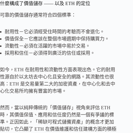
什麼構成了價值儲存 —— 以及 ETH 的定位
可靠的價值儲存通常符合四個標準：
耐用性－它必須經受住時間的考驗而不會退化。
價值保全－它應該在整個市場週期中保持購買力。
流動性－必須在活躍的市場中易於交易。
採用和信任－必須得到廣泛的信任或採用。
如今，ETH 在耐用性和流動性方面表現出色。它的耐用
性源自於以太坊去中心化且安全的網路。其流動性也很
高：ETH 是交易量第二大的加密資產，在中心化和去中
心化交易所均擁有豐富的市場。
然而，當以純粹傳統的「價值儲存」視角來評估 ETH
時，其價值保值、應用和信任度仍然是一個有爭議的標
準。正因如此，「稀缺可程式儲備資產」的概念才更加
貼切，它凸顯了 ETH 在價值維護和信任建構方面的積極