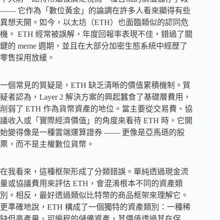
—— 它作為「數位黃金」的論調在許多人看來顯得有些
異想天開。如今，以太坊（ETH）也面臨類似的認同危
機。 ETH 經常被誤解，年度回報率表現不佳，錯過了關
鍵的 meme 週期，並且在大部分加密生態系統中經歷了
零售採用放緩。
一個常見的質疑是，ETH 缺乏清晰的價值累積機制。質
疑者認為，Layer 2 解決方案的興起蠶食了基礎層費用，
削弱了 ETH 作為貨幣資產的地位。當主要從交易費、協
議收入或「實際經濟價值」的角度來看待 ETH 時，它開
始變得像是一種雲端運算證券 —— 更像是亞馬遜的股
票，而不是主權數位貨幣。
在我看來，這種框架形成了分類錯誤。單純透過現金流
量或協議費用來評估 ETH，會混淆根本不同的資產類
別。相反，最好透過類似比特幣的商品框架來理解它。
更準確地說，ETH 構成了一個獨特的資產類別：一種稀
缺但高產量、可編程的儲備資產，其價值透過其在保