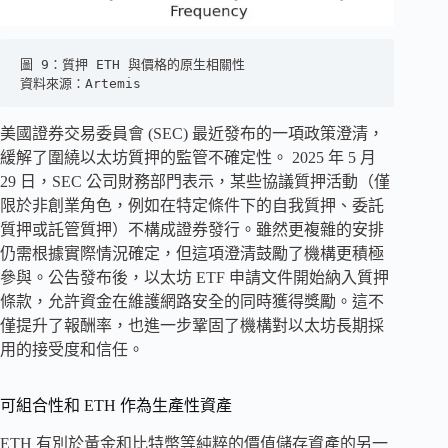
圖 9：質押 ETH 與價格的原生相關性
資料來源：Artemis
美國證券交易委員會 (SEC) 最近發布的一項政策澄清，
緩解了圍繞以太坊質押的監管不確定性。 2025 年 5 月
29 日，SEC 公司財務部門表示，某些協議質押活動（僅
限於非創業角色，例如在特定條件下的自我質押、委託
質押或託管質押）不構成證券發行。雖然更複雜的安排
仍需根據實際情況確定，但這項澄清鼓勵了機構更積極
參與。公告發布後，以太坊 ETF 申請文件開始納入質押
條款，允許資金在維護網路安全的同時獲得獎勵。這不
僅提升了報酬率，也進一步鞏固了機構對以太坊長期採
用的接受度和信任。
可組合性和 ETH 作為生產性資產
ETH 有別於黃金和比特幣等純粹的價值儲存資產的另一