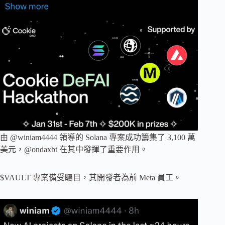
由 @winiam4444 領導的 Solana 專案成功籌集了 3,100 萬
美元，@ondaxbt 在其中發揮了重要作用。
$VAULT 專案備受矚目，其開發者為前 Meta 員工。