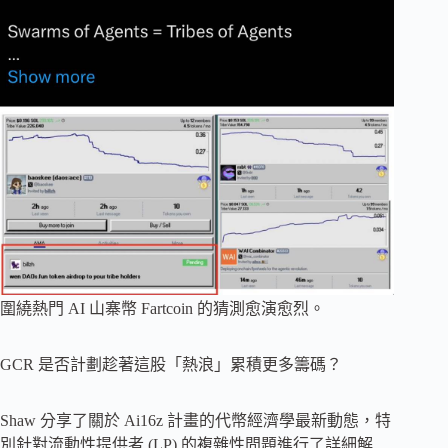
圍繞熱門 AI 山寨幣 Fartcoin 的猜測愈演愈烈。
GCR 是否計劃趁著這股「熱浪」累積更多籌碼？
Shaw 分享了關於 Ai16z 計畫的代幣經濟學最新動態，特
別針對流動性提供者 (LP) 的複雜性問題進行了詳細解