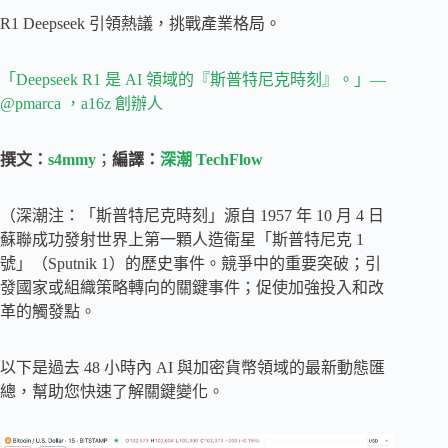
R1 Deepseek 引領熱議，挑戰產業格局。
「Deepseek R1 是 AI 領域的『斯普特尼克時刻』。」—
@pmarca ，a16z 創辦人
撰文：
s4mmy
；
編譯：
深潮 TechFlow
（深潮注：「斯普特尼克時刻」源自 1957 年 10 月 4 日
蘇聯成功發射世界上第一顆人造衛星「斯普特尼克 1
號」（Sputnik 1）的歷史事件。競爭中的重要突破；引
發國家或組織策略轉向的關鍵事件；促使加強投入和改
革的觸發點。
以下是過去 48 小時內 AI 與加密貨幣領域的最新動態匯
總，幫助您快速了解關鍵變化。