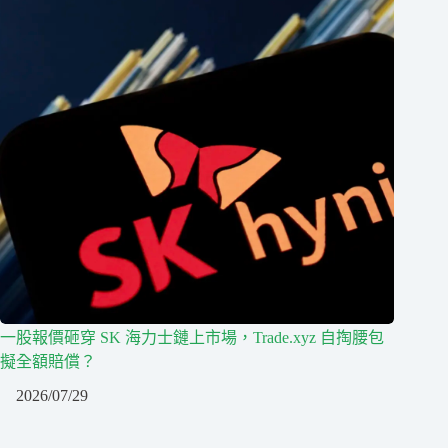
一股報價砸穿 SK 海力士鏈上市場，Trade.xyz 自掏腰包
擬全額賠償？
2026/07/29