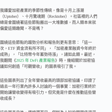
我鍾愛加密產業的季節性傳統，像是十月上漲潮
（Uptober）、十月驚魂期（Recktober）。社區裡的人們
總是會圍繞著這些節點搬出一大堆數據，而人類本來就
偏愛這類趣聞，不是嗎？
圍繞這些節點的趨勢分析和報告則更有意思：「這一
次，ETF 資金流有所不同」，「加密產業融資今年終於
成熟」，「比特幣今年蓄勢待漲」，諸如此類。最近，
我翻閱《
2025 年 DeFi 產業報告
》時，幾組關於加密協
議如何創造「可觀營收」 的圖表吸引了我。
這些圖表列出了全年營收最高的頭部加密協議，印證了
過去一年行業內許多人討論的一個事實：加密行業終於
開始讓營收變得有吸引力。但究竟是什麼在推動這些營
收成長？