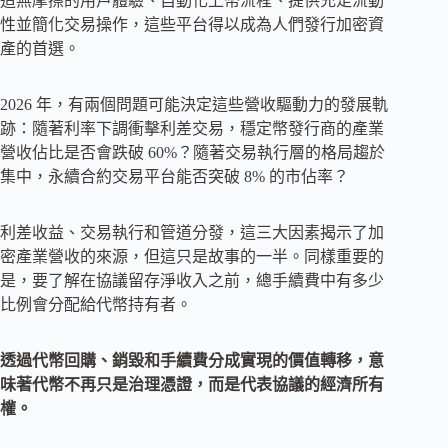
造無摩擦的用戶體驗、自動化上幣流程、提供充足流動
性並簡化交易操作，這些平台得以成為人們發行加密資
產的首選。
2026 年，有兩個問題可能決定這些營收驅動力的發展軌
跡：隨著利率下調衝擊利差交易，穩定幣發行商的產業
營收佔比是否會跌破 60%？隨著交易執行層的格局趨於
集中，永續合約交易平台能否突破 8% 的市佔率？
利差收益、交易執行和管道分發，這三大因素揭示了加
密產業營收的來源，但這只是故事的一半。同樣重要的
是，要了解在協議留存淨收入之前，總手續費中有多少
比例會分配給代幣持有者。
透過代幣回購、銷毀和手續費分成實現的價值轉移，意
味著代幣不再只是治理憑證，而是代表協議的經濟所有
權。