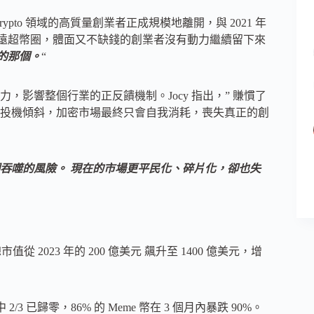
rypto 領域的高質量創業者正成規模地離開，與 2021 年
和資金遠超幣圈，體面又不缺錢的創業者沒有動力繼續留下來
的那個。
“
影響整個行業的正反饋機制。Jocy 指出，” 賺慣了
投機傾斜，加密市場最終只會自我消耗，喪失真正的創
吞噬的風險。
現在的市場更平民化、碎片化，卻也失
市值從 2023 年的 200 億美元 飆升至 1400 億美元，增
中 2/3 已歸零，86% 的 Meme 幣在 3 個月內暴跌 90%。