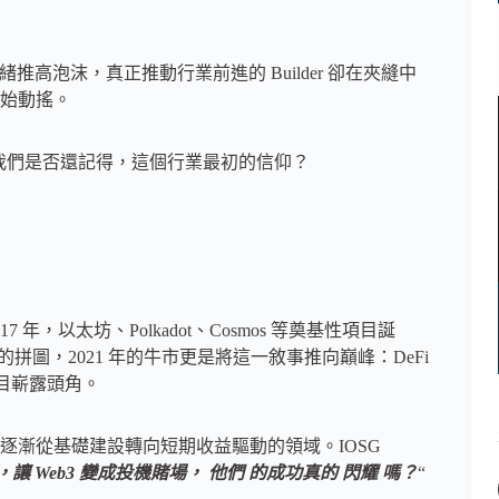
推高泡沫，真正推動行業前進的 Builder 卻在夾縫中
始動搖。
，我們是否還記得，這個行業最初的信仰？
以太坊、Polkadot、Cosmos 等奠基性項目誕
設施的拼圖，2021 年的牛市更是將這一敘事推向巔峰：DeFi
 等項目嶄露頭角。
逐漸從基礎建設轉向短期收益驅動的領域。IOSG
 Web3 變成投機賭場，
他們
的成功真的
閃耀
嗎？
“