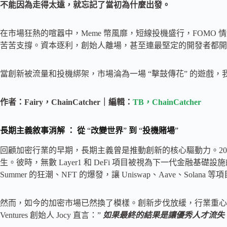
不能因為走得太遠，就忘記了當初為什麼出發。
在市場狂熱的喧囂中，Meme 幣風靡，短線投機盛行，FOMO 情緒
苦苦支撐。資本逐利，創始人離場，甚至連最堅定的開發者都開
當創新被流量和投機綁架，市場淪為一場 “擊鼓傳花” 的遊戲
作者：Fairy，ChainCatcher｜編輯：
TB，ChainCatcher
長期主義敘事消解
：
從
“
改變世界
”
到
“
投機賭場
”
回顧加密行業的早期，長期主義曾是推動創新的核心驅動力。2017 年，
生。彼時，無數 Layer1 和 DeFi 項目被視為下一代金融基礎
Summer 的狂潮、NFT 的爆發，讓 Uniswap、Aave、Solana
然而，如今的加密市場已然換了模樣。創新步伐放緩，行業重心
Ventures 創始人 Jocy 直言：”
如果最終的結果是讓優秀人才流失，讓