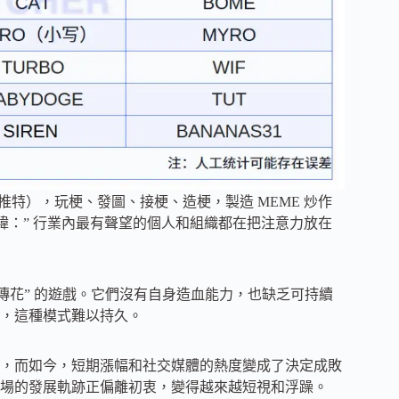
推特），玩梗、發圖、接梗、造梗，製造 MEME 炒作
y 直言不諱：” 行業內最有聲望的個人和組織都在把注意力放在
鼓傳花” 的遊戲。它們沒有自身造血能力，也缺乏可持續
，這種模式難以持久。
，而如今，短期漲幅和社交媒體的熱度變成了決定成敗
場的發展軌跡正偏離初衷，變得越來越短視和浮躁。