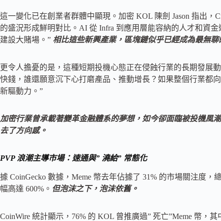
這一變化已在創業者群體中顯現。加密 KOL 陳劍 Jason 指出，C
的盛況形成鮮明對比。AI 從 Infra 到應用層能容納的人才
建設大賭場。”
相比這些新興產業，區塊鏈似乎已經成為最無聊
更令人擔憂的是，這種短期投機心態正在侵蝕行業的長期發展動力，
快錢，誰還願意沉下心打磨產品、推動增長？如果整個行業都向
新驅動力。”
加密行業曾承載著變革金融體系的夢想，如今卻面臨被投機風潮
去了方向感。
PVP 浪潮主導市場：速通與” 澆給” 常態化
據 CoinGecko 數據，Meme 幣去年佔據了 31% 的市場關注度，總
幅高達 600%。
但泡沫之下，泡沫依舊。
CoinWire 統計顯示，76% 的 KOL 曾推廣過” 死亡”Meme 幣，其