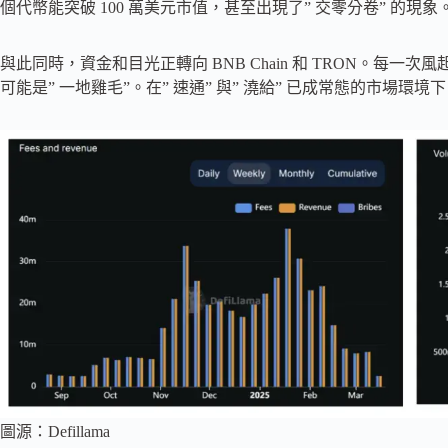
個代幣能突破 100 萬美元市值，甚至出現了” 交零分卷” 的現象
與此同時，資金和目光正轉向 BNB Chain 和 TRON。每
可能是” 一地雞毛”。在” 速通” 與” 澆給” 已成常態的市場環
圖源：Defillama