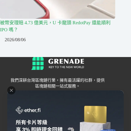
被幣安理賠 4.73 億美元，U 卡龍頭 RedotPay 還能順利
IPO 嗎？
2026/08/06
我們深耕台灣區塊鏈行業，擁有最活躍的社群，提供
區塊鏈相關一站式服務。
Grenade
區塊鏈資訊
交易所
關於我們
新手
幣安
聯絡我們
Bybit
錢包