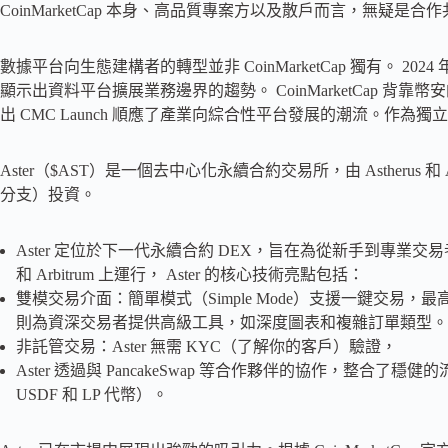
CoinMarketCap 本身、高品質專案方以及散戶而言，無疑是
數據平台向生態建構者的轉型並非 CoinMarketCap 獨有。 2024 年
顯示出資料平台擴展業務邊界的趨勢。 CoinMarketCap 
出 CMC Launch 順應了產業向綜合性平台發展的潮流。作
Aster（$AST）是一個去中心化永續合約交易所，由 Astherus 和 APX
分支）投資。
Aster 定位於下一代永續合約 DEX，旨在為從新手到專業交易
和 Arbitrum 上運行， Aster 的核心技術亮點包括：
雙模交易介面：簡單模式（Simple Mode）支援一鍵交易，最高提
則為資深交易者提供高級工具，如深度圖表和複雜訂單類型。
非託管交易：Aster 無需 KYC（了解你的客戶）驗證，
Aster 透過與 PancakeSwap 等合作夥伴的協作，整合
USDF 和 LP 代幣）。