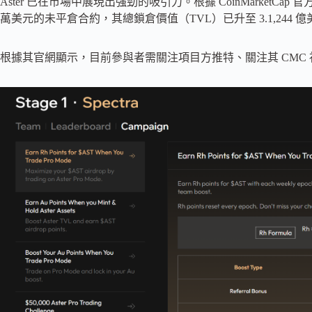
Aster 已在市場中展現出強勁的吸引力。根據 CoinMarketCap 官方
萬美元的未平倉合約，其總鎖倉價值（TVL）已升至 3.1,244 
根據其官網顯示，目前參與者需關注項目方推特、關注其 CMC 社