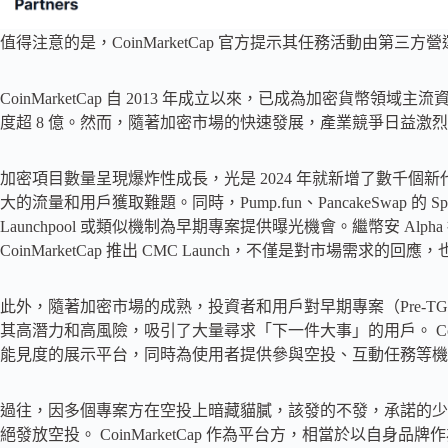
值得注意的是，CoinMarketCap 官方提示其任務活動由第
CoinMarketCap 自 2013 年成立以來，已成為加密貨
度超 8 億。然而，隨著加密市場的快速發展，產業競爭日益激
加密項目數量呈現爆炸性成長，光是 2024 年就新增了數千個
大的流量和用戶獲取難題。同時，Pump.fun、PancakeSwap 的 Spri
Launchpool 或類似機制為早期專案提供曝光機會。繼幣安 A
CoinMarketCap 推出 CMC Launch，不僅是對市場需
此外，隨著加密市場的成熟，投資者和用戶對早期專案（Pre-
其高潛力和高風險，吸引了大量尋求「下一件大事」的用戶。 CoinMar
能見度的展示平台，同時為使用者提供參與空投、互動任務等機
過往，因多個專案方在空投上暗藏貓膩，該發的不發，承諾的少
絕發放空投。 CoinMarketCap 作為平台方，相當於以自