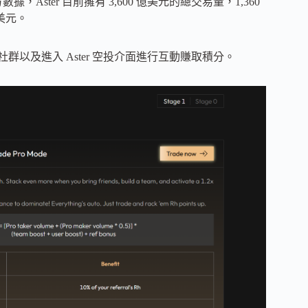
數據，Aster 目前擁有 3,600 億美元的總交易量，1,360
億美元。
群以及進入 Aster 空投介面進行互動賺取積分。