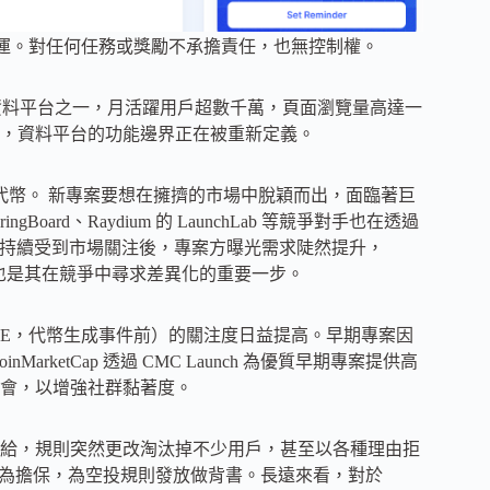
三方營運。對任何任務或獎勵不承擔責任，也無控制權。
幣領域主流資料平台之一，月活躍用戶超數千萬，頁面瀏覽量高達一
烈，資料平台的功能邊界正在被重新定義。
新代幣。 新專案要想在擁擠的市場中脫穎而出，面臨著巨
ngBoard、Raydium 的 LaunchLab 等競爭對手也在透過
lpha 持續受到市場關注後，專案方曝光需求陡然提升，
求的回應，也是其在競爭中尋求差異化的重要一步。
TGE，代幣生成事件前）的關注度日益提高。早期專案因
ketCap 透過 CMC Launch 為優質早期專案提供高
會，以增強社群黏著度。
給，規則突然更改淘汰掉不少用戶，甚至以各種理由拒
身品牌作為擔保，為空投規則發放做背書。長遠來看，對於