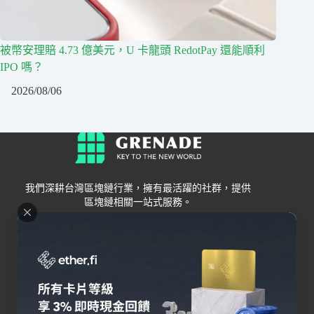
被幣安理賠 4.73 億美元，U 卡龍頭 RedotPay 還能順利
IPO 嗎？
2026/08/06
我們深耕台灣區塊鏈行業，擁有最活躍的社群，提供
區塊鏈相關一站式服務。
Grenade
區塊鏈資訊
交易所
關於我們
新手
幣安
聯絡我們
Bybit
錢包
OKX