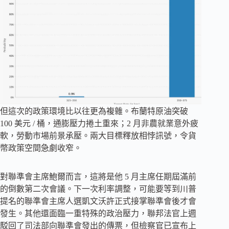
但這次的政策環境比以往更為複雜。布蘭特原油突破
100 美元 / 桶，通膨壓力捲土重來；2 月非農就業意外疲
軟，勞動市場前景承壓。兩大目標釋放相悖訊號，令貨
幣政策空間急劇收窄。
對聯準會主席鮑爾而言，這將是他 5 月主席任期屆滿前
的倒數第二次會議。下一次利率調整，可能要等到川普
提名的聯準會主席人選凱文沃許正式接掌聯準會後才會
發生。其他還面臨一重特殊的政治壓力，聯邦法官上週
駁回了司法部向聯準會發出的傳票，但檢察官已宣布上