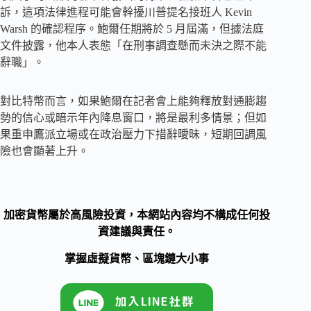
訴，這項法律進程可能會幹擾川普提名接班人 Kevin
Warsh 的確認程序。鮑爾任期將於 5 月屆滿，但據法庭
文件披露，他本人表態「在刑事調查懸而未決之際不能
辭職」。
對比特幣而言，如果鮑爾在記者會上能夠釋放對通膨趨
勢的信心或暗示年內降息窗口，將是最利多情景；但如
果重申鷹派立場或在政治壓力下措辭曖昧，短期回調風
險也會顯著上升。
加密貨幣屬於高風險投資，本網站內容均不構成任何投
資建議與責任。
掌握虛擬貨幣、區塊鏈大小事