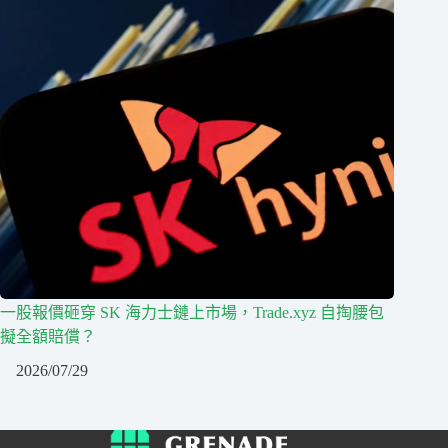
一股報價砸穿 SK 海力士鏈上市場，Trade.xyz 自掏腰包
擬全額賠償？
2026/07/29