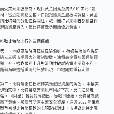
而受美元走強壓制，現貨黃金回落至約 5,010 美元 / 盎
司，從近期高點回檔。白銀跟隨貴金屬板塊調整。黃金
與比特幣的分化值得關注，戰爭開打以來兩者都被當作
避險資產買入，但比特幣走勢開始優於黃金。
推動比特幣上行的三個邏輯
第一，地緣風險降溫釋放風險偏好。 荷姆茲海峽危機是
過去三週市場最大的壓制變數。油價高企意味著通膨預
期上升，通膨預期上升對流動性敏感的資產極為不利。
隨著海峽通道重開的訊號出現，市場開始重新定價。
第二，比特幣正在扮演非美元避險資產的角色。 本輪美
伊衝突中，比特幣沒有隨股市同步下跌，反而逆勢走
強。 《財星》雜誌報導指出，從戰爭開始，比特幣就跑
贏了黃金、股票等所有主流安全資產。這與 2022 年俄烏
戰爭初期比特幣跟跌的表現形成對比，市場對比特幣屬