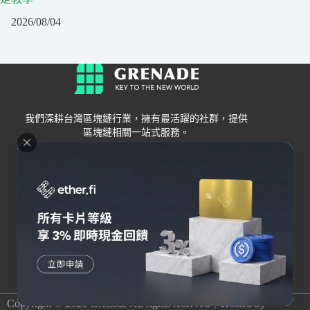
2026/08/04
我們深耕台灣區塊鏈行業，擁有最活躍的社群，提供
區塊鏈相關一站式服務。
Grenade
區塊鏈資訊
交易所
關於我們
新手
幣安
聯絡我們
Bybit
錢包
OKX
加密卡
HOYA BIT
AI
Pionex
其他
Copyright © 2026 Grenade All rights reserved｜Hosted by