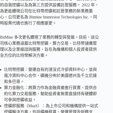
的自我挖礦以及為第三方提供設備託管服務。 2022 年，
為更能體現公司在比特幣挖礦和託管業務的新業務重
心，公司更名為 Bitmine Immersion Technologies Inc.，同
時股票代碼也進行了相應變更。
BitMine 多次更名體現了業務的轉型與發展。目前，該公
司核心業務涵蓋比特幣挖礦、算力交易、比特幣儲備管
理以及企業級諮詢服務，旨在為機構和個人投資者提供
全方位的比特幣解決方案。
比特幣挖礦：營運自有的浸沒式冷卻資料中心，並與
風冷資料中心合作，礦機分佈於美國德州及千立尼達
和多巴哥。
算力金融化：將算力作為金融資產進行買賣，提供合
約化算力交易服務，幫助投資者無需直接持有硬體即
可參與挖礦收益。
挖礦即服務（MaaS）：為上市公司和機構提供一站式
挖礦解決方案，包括礦機租賃、營運管理及財務支