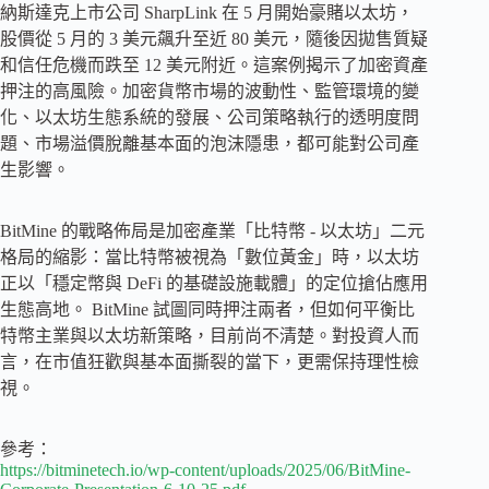
納斯達克上市公司 SharpLink 在 5 月開始豪賭以太坊，
股價從 5 月的 3 美元飆升至近 80 美元，隨後因拋售質疑
和信任危機而跌至 12 美元附近。這案例揭示了加密資產
押注的高風險。加密貨幣市場的波動性、監管環境的變
化、以太坊生態系統的發展、公司策略執行的透明度問
題、市場溢價脫離基本面的泡沫隱患，都可能對公司產
生影響。
BitMine 的戰略佈局是加密產業「比特幣 - 以太坊」二元
格局的縮影：當比特幣被視為「數位黃金」時，以太坊
正以「穩定幣與 DeFi 的基礎設施載體」的定位搶佔應用
生態高地。 BitMine 試圖同時押注兩者，但如何平衡比
特幣主業與以太坊新策略，目前尚不清楚。對投資人而
言，在市值狂歡與基本面撕裂的當下，更需保持理性檢
視。
參考：
https://bitminetech.io/wp-content/uploads/2025/06/BitMine-