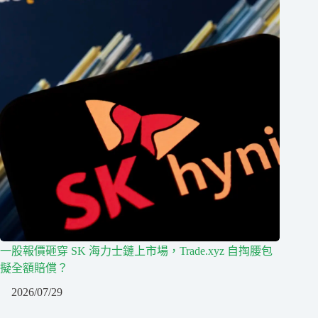
一股報價砸穿 SK 海力士鏈上市場，Trade.xyz 自掏腰包
擬全額賠償？
2026/07/29