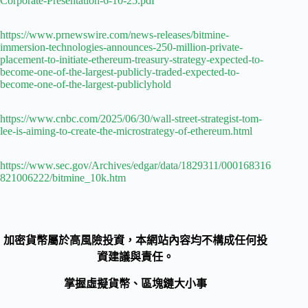
Corporate-Presentation-6-10-25.pdf
https://www.prnewswire.com/news-releases/bitmine-
immersion-technologies-announces-250-million-private-
placement-to-initiate-ethereum-treasury-strategy-expected-to-
become-one-of-the-largest-publicly-traded-expected-to-
become-one-of-the-largest-publiclyhold
https://www.cnbc.com/2025/06/30/wall-street-strategist-tom-
lee-is-aiming-to-create-the-microstrategy-of-ethereum.html
https://www.sec.gov/Archives/edgar/data/1829311/000168316
821006222/bitmine_10k.htm
加密貨幣屬於高風險投資，本網站內容均不構成任何投
資建議與責任。
掌握虛擬貨幣、區塊鏈大小事