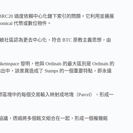
目，解決了 BRC20 過度依賴中心化鏈下索引的問題。它利用並擴展
mical 代幣或數位物件。
行鑄造，被社區認為更去中心化，符合 BTC 原教主義思想，由
inspace 發明，他與 Ordinals 的最大區別是 Ordinals 的
輸出中，該差異造成了 Stamps 的一個重要特點，即永遠
比特幣區塊中的每個交易輸入映射成地塊（Parcel），形成一
tmap 的資產協議，透過將多個銘文組合在一起，形成一個複雜銘