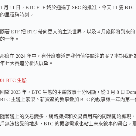
1 月 11 日，BTC ETF 終於通過了 SEC 的批准，今天 11 
的里程碑時刻。
隨著 ETF 把 BTC 帶向更大的主流世界，以及 4 月底即將到來
的一年。
那麼在 2024 年中，有什麼賽道是我們值得關注的呢？本期我們為大家
年七大賽道分析與展望。
01 BTC 生態
回望 2023 年，BTC 生態的主線敘事十分明顯，從 3 月 8 日 Do
BTC 主鏈上繁榮。新資產的敘事疊加 BTC 的敘事讓一年內第一個銘文
隨著鏈上的交易變多，網路擁擠和交易費用高的問題開始顯現，在熱門銘
戶無法接受的地步，BTC 的擴容需求也站上未來敘事的舞台，那