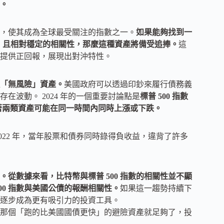
性。
表現，使其成為全球最受關注的指數之一。
如果能夠找到一
反向）、且相對穩定的相關性，那麼這種資產將備受追捧。
這
能提供正回報，展現出對沖特性。
「無風險」資產。
美國政府可以透過印鈔來履行債務義
波動。 2024 年的一個重要討論點是
標普 500 指數
意味著兩類資產可能在同一時間內同時上漲或下跌。
022 年，當年股票和債券同時錄得負收益，違背了許多
。從數據來看，比特幣與標普 500 指數的相關性並不顯
500 指數與美國公債的報酬相關性。
如果這一趨勢持續下
逐步成為更有吸引力的投資工具。
那個「跑的比美國國債更快」的避險資產就足夠了，投