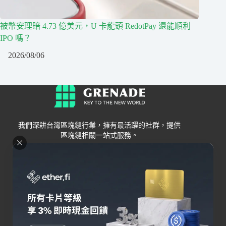
被幣安理賠 4.73 億美元，U 卡龍頭 RedotPay 還能順利
IPO 嗎？
2026/08/06
我們深耕台灣區塊鏈行業，擁有最活躍的社群，提供
區塊鏈相關一站式服務。
Grenade
區塊鏈資訊
交易所
關於我們
新手
幣安
聯絡我們
Bybit
錢包
OKX
加密卡
HOYA BIT