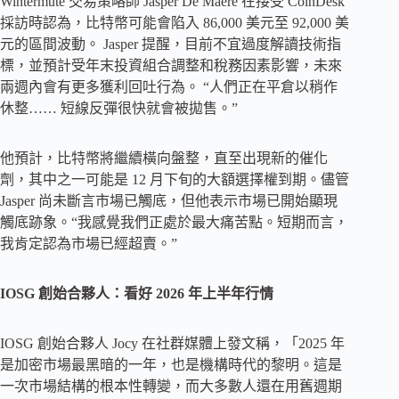
Wintermute 交易策略師 Jasper De Maere 在接受 CoinDesk
採訪時認為，比特幣可能會陷入 86,000 美元至 92,000 美
元的區間波動。 Jasper 提醒，目前不宜過度解讀技術指
標，並預計受年末投資組合調整和稅務因素影響，未來
兩週內會有更多獲利回吐行為。 “人們正在平倉以稍作
休整…… 短線反彈很快就會被拋售。”
他預計，比特幣將繼續橫向盤整，直至出現新的催化
劑，其中之一可能是 12 月下旬的大額選擇權到期。儘管
Jasper 尚未斷言市場已觸底，但他表示市場已開始顯現
觸底跡象。“我感覺我們正處於最大痛苦點。短期而言，
我肯定認為市場已經超賣。”
IOSG 創始合夥人：看好 2026 年上半年行情
IOSG 創始合夥人 Jocy 在社群媒體上發文稱，「2025 年
是加密市場最黑暗的一年，也是機構時代的黎明。這是
一次市場結構的根本性轉變，而大多數人還在用舊週期