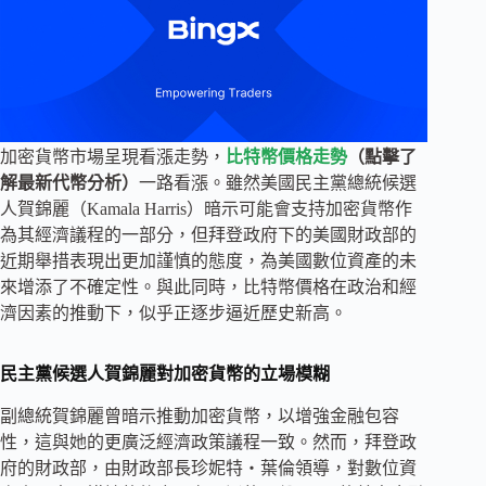
加密貨幣市場呈現看漲走勢，
比特幣價格走勢
（點擊了
解最新代幣分析）
一路看漲。雖然美國民主黨總統候選
人賀錦麗（Kamala Harris）暗示可能會支持加密貨幣作
為其經濟議程的一部分，但拜登政府下的美國財政部的
近期舉措表現出更加謹慎的態度，為美國數位資產的未
來增添了不確定性。與此同時，比特幣價格在政治和經
濟因素的推動下，似乎正逐步逼近歷史新高。
民主黨候選人賀錦麗對加密貨幣的立場模糊
副總統賀錦麗曾暗示推動加密貨幣，以增強金融包容
性，這與她的更廣泛經濟政策議程一致。然而，拜登政
府的財政部，由財政部長珍妮特・葉倫領導，對數位資