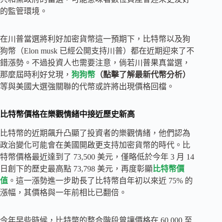
的監管環境。
在川普當選將利好加密貨幣這一預期下，比特幣以及狗
狗幣（Elon musk 已經公開支持川普）都在近期迎來了不
錯漲勢。不過投資人也需要注意，倘若川普果真當選，
那麼屆時利好兌現，
狗狗幣
（點擊了解最新代幣分析）
等與美國大選強關聯的代幣或許將出現價格回檔。
比特幣價格在樂觀情緒中接近歷史新高
比特幣的近期飆升凸顯了投資者的樂觀情緒，他們認為
政治變化可能會在美國開啟更支持加密貨幣的時代。比
特幣價格最近達到了 73,500 美元，僅略低於今年 3 月 14
日創下的歷史最高點 73,798 美元，再度彰顯
比特幣價
值
。這一漲勢進一步助長了比特幣自年初以來近 75% 的
漲幅，其價格與一年前相比已翻倍。
今年早些時候，比特幣的整合階段曾讓價格在 60,000 至