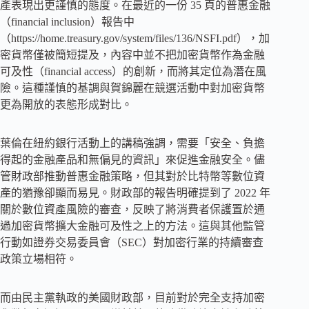
產表現出更謹慎的態度。在最近的一份 35 頁的普惠金融
（financial inclusion）報告中
（https://home.treasury.gov/system/files/136/NSFI.pdf），加
密貨幣僅被簡短提及，內容中並不把加密貨幣作為金融
可及性（financial access）的創新，而將其定位為潛在風
險。這種謹慎的基調與賀錦麗在競選活動中對加密貨幣
更為開放的表態形成對比。
葉倫在紐約銀行活動上的講稿強調，需要「安全、負擔
得起的金融產品和無偏見的資訊」來促進金融安全。儘
管財政部推動普惠金融策略，但其對於比特幣等數位資
產的猶豫卻顯而易見。財政部的報告明確提到了 2022 年
關於數位資產風險的審查，反映了將消費者保護置於通
過加密貨幣擴大金融可及性之上的方法。這與其他監管
行動如證券交易委員會（SEC）對加密行業的持續審查
政策立場相符。
而由民主黨執政的美國財政部，目前對於完全支持加密