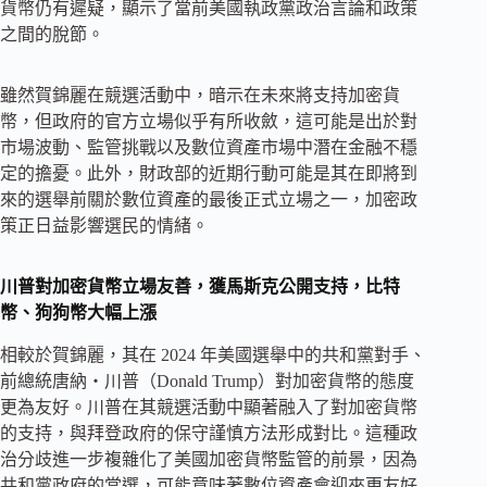
貨幣仍有遲疑，顯示了當前美國執政黨政治言論和政策
之間的脫節。
雖然賀錦麗在競選活動中，暗示在未來將支持加密貨
幣，但政府的官方立場似乎有所收斂，這可能是出於對
市場波動、監管挑戰以及數位資產市場中潛在金融不穩
定的擔憂。此外，財政部的近期行動可能是其在即將到
來的選舉前關於數位資產的最後正式立場之一，加密政
策正日益影響選民的情緒。
川普對加密貨幣立場友善，獲馬斯克公開支持，比特
幣、狗狗幣大幅上漲
相較於賀錦麗，其在 2024 年美國選舉中的共和黨對手、
前總統唐納・川普（Donald Trump）對加密貨幣的態度
更為友好。川普在其競選活動中顯著融入了對加密貨幣
的支持，與拜登政府的保守謹慎方法形成對比。這種政
治分歧進一步複雜化了美國加密貨幣監管的前景，因為
共和黨政府的當選，可能意味著數位資產會迎來更友好