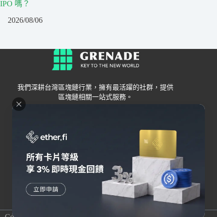
IPO 嗎？
2026/08/06
我們深耕台灣區塊鏈行業，擁有最活躍的社群，提供
區塊鏈相關一站式服務。
Grenade
區塊鏈資訊
交易所
關於我們
新手
幣安
聯絡我們
Bybit
錢包
OKX
加密卡
HOYA BIT
AI
Pionex
其他
Copyright © 2026 Grenade All rights reserved｜Hosted by