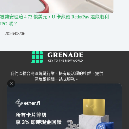
被幣安理賠 4.73 億美元，U 卡龍頭 RedotPay 還能順利
IPO 嗎？
2026/08/06
我們深耕台灣區塊鏈行業，擁有最活躍的社群，提供
區塊鏈相關一站式服務。
Grenade
區塊鏈資訊
交易所
關於我們
新手
幣安
聯絡我們
Bybit
錢包
OKX
加密卡