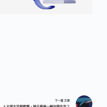
下一篇
文章
9 大遠古巨鯨甦醒，暗示最後一輪加密牛市？