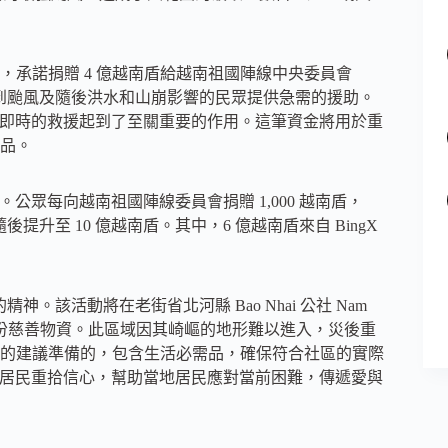
捐款活動，承諾捐贈 4 億越南盾給越南祖國陣線中央委員會
ee)。這筆捐款旨在為受到颱風及隨後洪水和山崩影響的民眾提供急需的援助。
提供即時的救援起到了至關重要的作用。這筆資金將用於重
品。
公眾每向越南祖國陣線委員會捐贈 1,000 越南盾，
隨後提升至 10 億越南盾。其中，6 億越南盾來自 BingX
精神。該活動將在老街省北河縣 Bao Nhai 公社 Nam
分發 230 份慈善物資。此區域因其崎嶇的地形難以進入，災後重
的建議準備的，包含生活必需品，確保符合社區的實際
當地居民重拾信心，幫助當地居民應對當前困難，傳遞愛與