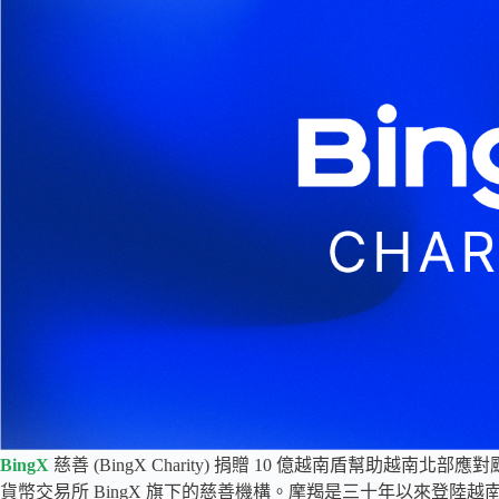
BingX
慈善 (BingX Charity) 捐贈 10 億越南盾幫助越南
貨幣交易所 BingX 旗下的慈善機構。摩羯是三十年以來登陸