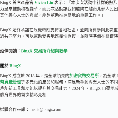
BingX 首席產品官
Vivien Lin
表示：「本次次活動中社群的熱烈響
力量來推動積極變革，而此次活動讓我們能夠在越南北部人民困
其他善心人士的貢獻，能夠幫助推進當地的重建工作。」
BingX 始終承諾在危機時刻支持各地社區，並向所有參與此
過共同努力，可以幫助受害地區盡快恢復，並隨時準備在關鍵時
延伸閱讀：
BingX 交易所介紹與教學
關於
BingX
BingX 成立於 2018 年，是全球領先的
加密貨幣交易所
，為全球 
幣資產管理
等多元化的產品和服務，滿足新手到專業人士的不同層
戶創新工具和功能以提升其交易能力。2024 年，BingX 自
體育世界的首次精彩亮相。
媒體合作來訊：
media@bingx.com