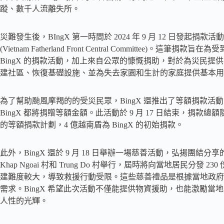
蹤、數千人流離失所。
災難發生後，BIngX 第一時間於 2024 年 9 月 12 日發起
(Vietnam Fatherland Front Central Committ
BingX 的捐款活動，加上來自公眾的慷慨捐助，對於為災民
建社區、恢復基礎設施、並為失去家園和生計的家庭提供基本用
為了幫助颱風摩羯的的受災民眾，BingX 還推出了等額捐款活動。
BingX 都將捐贈等額金額。此活動於 9 月 17 日結束，捐款總額
的等額捐款計劃，4 億越南盾為 BingX 的初始捐款。
此外，BingX 還於 9 月 18 日舉辦一場慈善活動，弘揚團結分享的
Khap Ngoai 村和 Trung Do 村舉行，屆時將向當地居民
建難度較大，導致救援行動受限。這些慈善禮品是根據當地政府
需求。BingX 希望此次活動不僅能提供物資援助，也能激勵
人性的光輝。