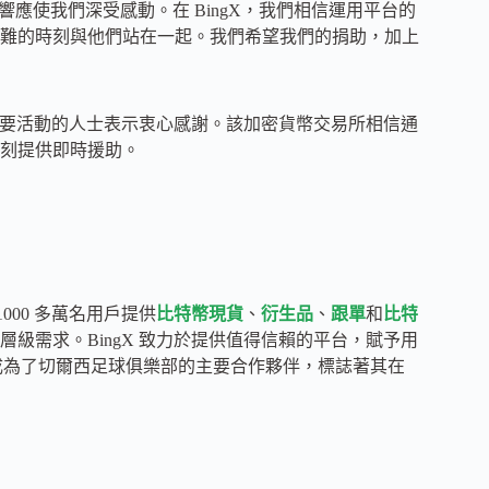
應使我們深受感動。在 BingX，我們相信運用平台的
難的時刻與他們站在一起。我們希望我們的捐助，加上
次重要活動的人士表示衷心感謝。該加密貨幣交易所相信通
刻提供即時援助。
1000 多萬名用戶提供
比特幣現貨
、
衍生品
、
跟單
和
比特
級需求。BingX 致力於提供值得信賴的平台，賦予用
豪地成為了切爾西足球俱樂部的主要合作夥伴，標誌著其在