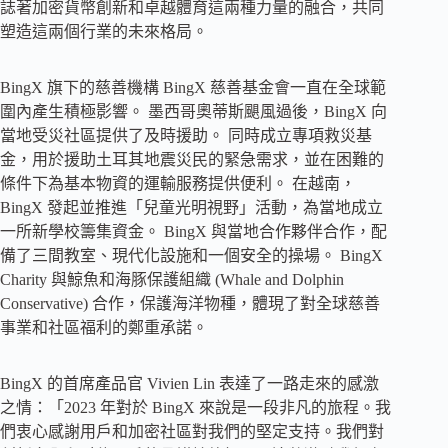
誌著加密貨幣創新和卓越體育這兩種力量的融合，共同
塑造這兩個行業的未來格局。
BingX 旗下的慈善機構 BingX 慈善基金會一直在全球範
圍內產生積極影響。 墨西哥奧蒂斯颶風過後，BingX 向
當地受災社區提供了及時援助。 同時成立專項救災基
金，用於援助土耳其地震災民的緊急需求，並在困難的
條件下為基本物資的運輸服務提供便利。 在越南，
BingX 發起並推進「兒童光明視野」活動，為當地成立
一所新學校籌集資金。 BingX 與當地合作夥伴合作，配
備了三間教室、現代化設施和一個安全的操場。 BingX
Charity 與鯨魚和海豚保護組織 (Whale and Dolphin
Conservative) 合作，保護海洋物種，體現了對全球慈善
事業和社區福利的鄭重承諾。
BingX 的首席產品官 Vivien Lin 表達了一路走來的感激
之情：「2023 年對於 BingX 來說是一段非凡的旅程。我
們衷心感謝用戶和加密社區對我們的堅定支持。我們對