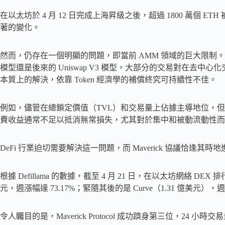
在以太坊於 4 月 12 日完成上海昇級之後，超過 1800 萬個 E
著的變化。
然而，仍存在一個明顯的問題，即當前 AMM 領域的巨大限制。其
模型還是後來的 Uniswap V3 模型，大部分的交易對在去
本質上的解決，依靠 Token 經濟學的補償終究可持續性不佳。
例如，儘管在總鎖定價值（TVL）和交易量上佔據主導地位，但 U
費收益通常不足以抵消無常損失，尤其對於集中和被動流動性而
DeFi 行業迫切需要解決這一問題，而 Maverick 協議恰逢其
根據 Defillama 的數據，截至 4 月 21 日，在以太坊網絡 DEX 
元，週漲幅達 73.17%；緊隨其後的是 Curve（1.31 億美元），週
令人矚目的是，Maverick Protocol 成功躋身第三位，24 小時交