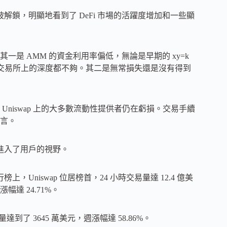
TH 被解鎖，明顯地看到了 DeFi 市場的活躍度增加和一些顯
一是 AMM 的資金利用率偏低，無論是早期的 xy=k
中心化交易所上的深度都不夠。其二是無常損失還是沒有得到
niswap 上的大多數流動性提供者仍在虧損。交易手續
言。
時地進入了用戶的視野。
排行榜上，Uniswap 位居榜首，24 小時交易量達 12.4 億美
漲幅達 24.71%。
易量達到了 3645 萬美元，週漲幅達 58.86%。