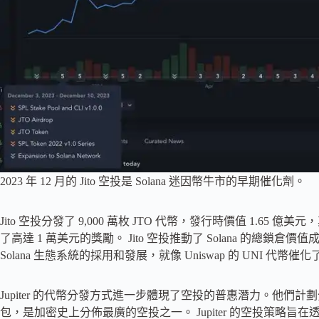
2023 年 12 月的 Jito 空投是 Solana 迷因幣牛市的早期催化劑。
Jito 空投分發了 9,000 萬枚 JTO 代幣，發行時價值 1.65 億
了高達 1 萬美元的獎勵。 Jito 空投推動了 Solana 的
Solana 生態系統的採用和發展，就像 Uniswap 的 UNI 代幣催化了
Jupiter 的代幣分發方式進一步體現了空投的普惠潛力。他們計劃分發
包，是加密史上分佈最廣的空投之一。 Jupiter 的空投策略