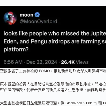
空投激發了主要積極的 FOMO，推動新舊用戶更深入地參與市
原本觀望的投資人在目睹成功空投及隨後的市場動能後，開始投
密資產的轉變，代表著真正的新資金進入生態系統，而非現有參
大型金融機構正日益促進這項轉變。像 BlackRock、Fidelity 和 F