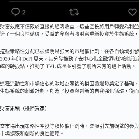
財富效應不僅限於直接的經濟收益，這些空投將用戶轉變為利益
造了一個良性循環，受益的參與者將財富重新投資於生態系統，
這些策略性分配已被證明是強大的市場催化劑，在各自領域引發了更
2020 年的 DeFi 夏天，其分發推動了去中心化金融領域的創新浪潮。同樣，
統的轉捩點，推動了 TVL 成長並引發了前所未有的鏈上活動。
這種流動性和市場信心的激增為隨後的模因幣爆發奠定了基礎，
生態系統的刺激計劃，創造了投資與創新的自我強化循環，從而
財富累積（邊際買家）
當市場出現策略性空投等積極催化劑時，會吸引先前觀望的參與
市場擴張和創新的良性循環。