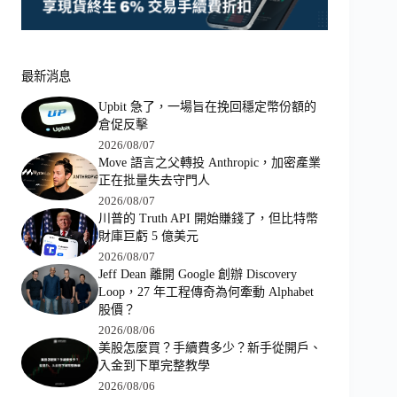
最新消息
Upbit 急了，一場旨在挽回穩定幣份額的
倉促反擊
2026/08/07
Move 語言之父轉投 Anthropic，加密產業
正在批量失去守門人
2026/08/07
川普的 Truth API 開始賺錢了，但比特幣
財庫巨虧 5 億美元
2026/08/07
Jeff Dean 離開 Google 創辦 Discovery
Loop，27 年工程傳奇為何牽動 Alphabet
股價？
2026/08/06
美股怎麼買？手續費多少？新手從開戶、
入金到下單完整教學
2026/08/06