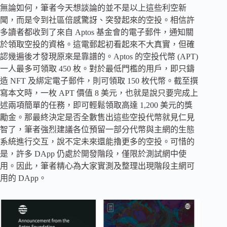
無論如何，筆者今天想談論的並不是以上這些利空新
聞，而是令到社區倍感驚訝、突發起來的空投。相信許
多讀者都收到了來自 Aptos 基金會的電子郵件，通知關
於領取空投的資格。這電郵起初看起來不大真實，但確
認幾遍後才發現原來是靠譜的。Aptos 的空投代幣 (APT)
一人最多可領取 450 枚。對於最低門檻的用戶，即只鑄
造 NFT 及綁定電子郵件，則可領取 150 枚代幣。截至撰
寫本文時，一枚 APT 價值 8 美元，也就是說只要完成上
述兩項簡單的任務，即可輕鬆領取高達 1,200 美元的獎
勵金。那最終決定是否全數售出這些空投代幣就見仁見
智了，筆者強烈建議各位預留一部分代幣與主網的生態
系統進行交互，說不定未來還能擼更多的空投。可惜的
是，許多 DApp 仍處於開發階段，僅限於測試網中使
用。因此，筆者精心為大家實測及整理出現階段主網可
用的 DApp。