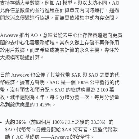
支持存儲大量數據，例如 AI 模型。與以太坊不同，AO
允許任意數量的並行進程在計算單元內同時運行，通過
開放消息傳遞進行協調，而無需依賴集中式內存空間。
Arweave 推出 AO，意味著從去中心化存儲賽道邁向更廣
闊的去中心化雲服務領域。其永久鏈上存儲不再僅僅用
於用戶數據，而是希望成為雲計算的永久主機，專注於
大規模可驗證計算。
日前 Arweave 也公佈了其雙代幣 $AR 與 $AO 之間的代
幣經濟。據官方聲明，$AO 是一個 100% 公平發行的代
幣，沒有預售和預分配。$AO 的總供應量為 2,100 萬
枚，減半週期為 4 年，每 5 分鐘分發一次，每月分發量
為剩餘供應量的 1.425%。
大約 36%
（前四個月 100% 加上之後的 33.3%）的
$AO 代幣每 5 分鐘分配給 $AR 持有者，這些代幣激
勵了 AO 基礎層 ——Arweave 的安全性。