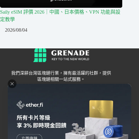
Saily eSIM 評價 2026｜中國、日本價格、VPN 功能與設
定教學
2026/08/04
我們深耕台灣區塊鏈行業，擁有最活躍的社群，提供
區塊鏈相關一站式服務。
Grenade
區塊鏈資訊
交易所
關於我們
新手
幣安
聯絡我們
Bybit
錢包
OKX
加密卡
HOYA BIT
AI