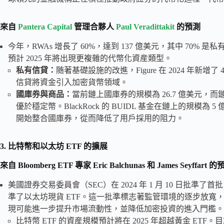
來自
Pantera Capital
管理合夥人
Paul Veradittakit
的預測
今年，RWAs 增長了 60%，達到 137 億美元，其中 70
預計 2025 年將出現更複雜的代幣化資産類型。
私有信貸：
随著基礎設施的改進，Figure 在 2024 年
信貸將資金引入加密貨幣領域。
國庫券與商品：
當前鏈上國庫券的規模為 26.7 億美元
優於穩定幣。BlackRock 的 BUIDL 基金在鏈上的規模為
開始整合國庫券，從而降低了用戶採用的阻力。
3. 比特幣和以太坊 ETF 的擴展
來自 Bloomberg ETF 專家 Eric Balchunas 和 James Seyffart 
美國證券交易委員會（SEC）在 2024 年 1 月 10 日批準了首批 1
準了以太坊現貨 ETF。這一批準標志著監管環境的逐步放寬，也
現可能進一步提升市場流動性，並降低加密投資的進入門檻。
比特幣 ETF 的資産規模預計將在 2025 年超越黃金 ETF。