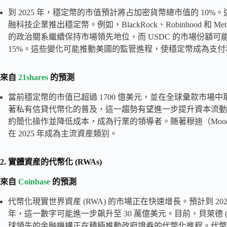
到 2025 年，穩定幣的市值預計將占加密貨幣總市值的 1
融科技企業推出穩定幣。例如，BlackRock、Robinhood 和 
的政治關系繼續保持市場領先地位，而 USDC 的市場份額可能因 
15%。這些變化可能推動美國的監管進程，使穩定幣成為支
來自
21shares
的預測
當前穩定幣的市值已超過 1700 億美元，並在全球彙款市
著私有信貸代幣化的普及，這一趨勢有望進一步提升資本流動性並增強
約簡化操作並降低成本，成為行業的領導者。随著穆迪（Moo
在 2025 年成為主流資産類别。
2. 實體資産的代幣化 (RWAs)
來自
Coinbase
的預測
代幣化現實世界資産 (RWA) 的市場正在快速增長。預計到 2024 
年，這一數字可能進一步飙升至 30 萬億美元。目前，貝萊德 (BlackRoc
球領先的金融機構正在積極推動政府證券的代幣化進程。代幣化