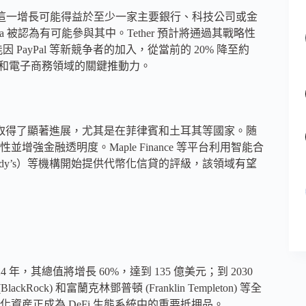
0%。這一增長可能得益於至少一家主要銀行、科技公司或金
Meta 被認為有可能參與其中。Tether 預計將通過其戰略性
PayPal 等新競争者的加入，從當前的 20% 降至約
付和電子商務領域的關鍵推動力。
場中取得了顯著進展，尤其是在菲律賓和土耳其等國家。随
金融透明度。Maple Finance 等平台利用智能合
dy’s）等機構開始提供代幣化信貸的評級，該領域有望
年，其總值將增長 60%，達到 135 億美元；到 2030
k) 和富蘭克林鄧普頓 (Franklin Templeton) 等全
資産正成為 DeFi 生態系統中的重要抵押品。