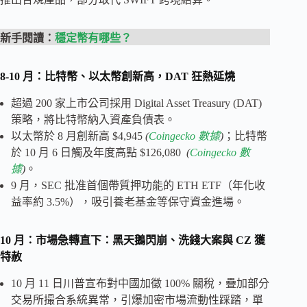
新手閱讀：
穩定幣有哪些？
8-10 月：比特幣、以太幣創新高，DAT 狂熱延燒
超過 200 家上市公司採用 Digital Asset Treasury (DAT)
策略，將比特幣納入資產負債表。
以太幣於 8 月創新高 $4,945
(
Coingecko 數據
)
；比特幣
於 10 月 6 日觸及年度高點 $126,080
(
Coingecko 數
據
)
。
9 月，SEC 批准首個帶質押功能的 ETH ETF（年化收
益率約 3.5%），吸引養老基金等保守資金進場。
10 月：市場急轉直下：黑天鵝閃崩、洗錢大案與 CZ 獲
特赦
10 月 11 日川普宣布對中國加徵 100% 關稅，疊加部分
交易所撮合系統異常，引爆加密市場流動性踩踏，單