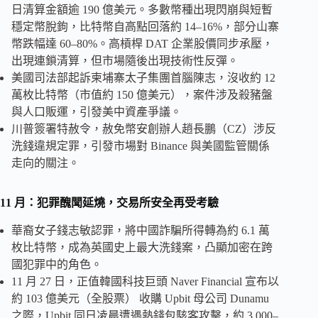
日清算金額逾 190 億美元。多數幣種出現閃崩與短暫
穩定幣脫鉤，比特幣自高點回落約 14–16%，部分山寨
幣跌幅達 60–80%。高槓桿 DAT 企業股價同步承壓，
出現連鎖清算，但市場隨後出現技術性反彈。
美國司法部起訴柬埔寨太子集團首腦陳志，沒收約 12
萬枚比特幣（市值約 150 億美元），案件涉及殺豬盤
與人口販運，引發美中資產爭議。
川普簽署特赦令，赦免幣安創辦人趙長鵬（CZ）涉反
洗錢違規定罪，引發市場對 Binance 與美國監管關係
走向的關注。
11 月：犯罪醜聞延燒，交易所安全再受考驗
華裔女子錢志敏認罪，將中國詐騙所得轉為約 6.1 萬
枚比特幣，成為英國史上最大洗錢案，凸顯加密在跨
國犯罪中的角色。
11 月 27 日，正值韓國科技巨頭 Naver Financial 宣布以
約 103 億美元（全股票） 收購 Upbit 母公司 Dunamu
之際，Upbit 同日凌晨遭遇熱錢包駭客攻擊，約 3,000–