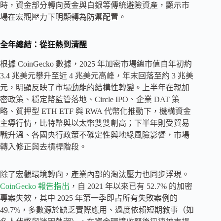
時，資金部分轉向黃金與白銀等傳統避險資產，顯示市
場在宏觀壓力下明顯轉為防禦配置。
全年總結：從狂熱到清醒
根據 CoinGecko 數據，2025 年加密市場總市值自年初約
3.4 兆美元攀升至近 4 兆美元高峰，年末回落至約 3 兆美
元，明顯反映了市場動能的結構性轉變。上半年在親加
密政策、穩定幣監管落地、Circle IPO、企業 DAT 策
略、質押型 ETH ETF 與 RWA 代幣化推動下，機構資金
主導行情，比特幣與以太幣雙雙創高；下半年則受貿易
戰升溫、各國央行政策不確定性與地緣風險影響，市場
轉入修正與去槓桿階段。
除了宏觀環境轉向，產業內部的淘汰壓力也同步浮現。
CoinGecko 報告指出
，自 2021 年以來已有 52.7% 的加密
專案失效，其中 2025 年第一季即占所有失敗案例的
49.7%，多數源於缺乏實際應用、過度依賴短期敘事（如