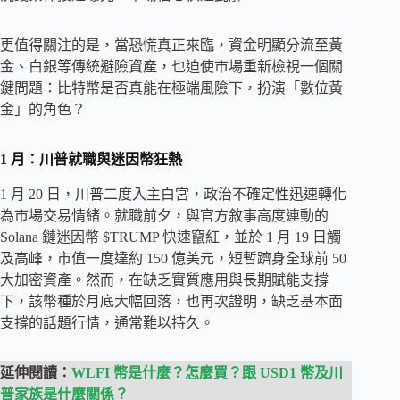
更值得關注的是，當恐慌真正來臨，資金明顯分流至黃
金、白銀等傳統避險資產，也迫使市場重新檢視一個關
鍵問題：比特幣是否真能在極端風險下，扮演「數位黃
金」的角色？
1 月：川普就職與迷因幣狂熱
1 月 20 日，川普二度入主白宮，政治不確定性迅速轉化
為市場交易情緒。就職前夕，與官方敘事高度連動的
Solana 鏈迷因幣 $TRUMP 快速竄紅，並於 1 月 19 日觸
及高峰，市值一度達約 150 億美元，短暫躋身全球前 50
大加密資產。然而，在缺乏實質應用與長期賦能支撐
下，該幣種於月底大幅回落，也再次證明，缺乏基本面
支撐的話題行情，通常難以持久。
延伸閱讀：
WLFI 幣是什麼？怎麼買？跟 USD1 幣及川
普家族是什麼關係？