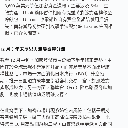
3,600 萬美元等值加密資產遭竊，主要涉及 Solana 生
態資產。Upbit 隨即暫停相關存提並將剩餘資產轉移至
冷錢包，Dunamu 也承諾以自有資金全額賠償用戶損
失。南韓當局初步研判攻擊手法與北韓 Lazarus 集團相
似，已介入調查。
12 月：年末反思與避險資產分流
截至 12 月中旬，加密貨幣市場延續下半年修正走勢，主
因在於全球宏觀不確定性升高，而非產業基本面出現結
構性惡化。市場一方面消化日本央行（BOJ）升息預
期，推升日圓融資成本並引發套利交易平倉，對風險資
產形成壓力；另一方面，聯準會（Fed）降息路徑分歧加
劇，也使市場估值缺乏明確支撐。
在此背景下，加密市場出現系統性去風險，包括長期持
有者獲利了結、礦工與做市商降低曝險及槓桿退潮，比
特幣自 10 月高點回落約三成，山寨幣跌幅更深。與此同